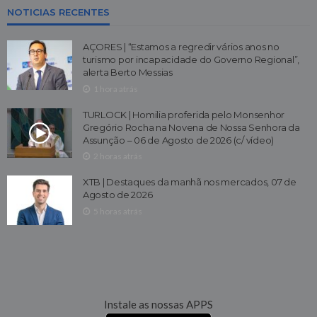
NOTICIAS RECENTES
AÇORES | “Estamos a regredir vários anos no
turismo por incapacidade do Governo Regional”,
alerta Berto Messias
1 hora atrás
TURLOCK | Homilia proferida pelo Monsenhor
Gregório Rocha na Novena de Nossa Senhora da
Assunção – 06 de Agosto de 2026 (c/ vídeo)
2 horas atrás
XTB | Destaques da manhã nos mercados, 07 de
Agosto de 2026
5 horas atrás
Instale as nossas APPS