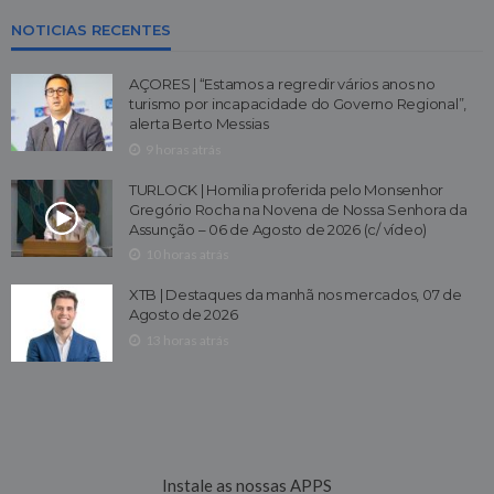
NOTICIAS RECENTES
AÇORES | “Estamos a regredir vários anos no
turismo por incapacidade do Governo Regional”,
alerta Berto Messias
9 horas atrás
TURLOCK | Homilia proferida pelo Monsenhor
Gregório Rocha na Novena de Nossa Senhora da
Assunção – 06 de Agosto de 2026 (c/ vídeo)
10 horas atrás
XTB | Destaques da manhã nos mercados, 07 de
Agosto de 2026
13 horas atrás
Instale as nossas APPS