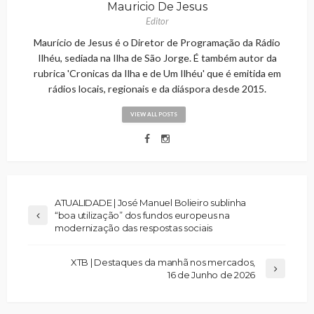
Mauricio De Jesus
Editor
Maurício de Jesus é o Diretor de Programação da Rádio
Ilhéu, sediada na Ilha de São Jorge. É também autor da
rubrica 'Cronicas da Ilha e de Um Ilhéu' que é emitida em
rádios locais, regionais e da diáspora desde 2015.
VIEW ALL POSTS
ATUALIDADE | José Manuel Bolieiro sublinha
“boa utilização” dos fundos europeus na
modernização das respostas sociais
XTB | Destaques da manhã nos mercados,
16 de Junho de 2026