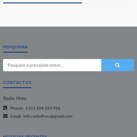
PESQUISAR
CONTACTOS
Rádio Ilhéu
Phone:
+351 924 293 996
Email:
info.radioilheu@gmail.com
NOTICIAS RECENTES