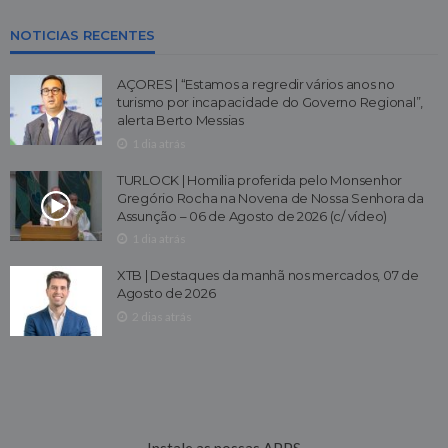
NOTICIAS RECENTES
AÇORES | “Estamos a regredir vários anos no
turismo por incapacidade do Governo Regional”,
alerta Berto Messias
1 dia atrás
TURLOCK | Homilia proferida pelo Monsenhor
Gregório Rocha na Novena de Nossa Senhora da
Assunção – 06 de Agosto de 2026 (c/ vídeo)
1 dia atrás
XTB | Destaques da manhã nos mercados, 07 de
Agosto de 2026
2 dias atrás