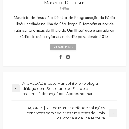
Mauricio De Jesus
Editor
Maurício de Jesus é o Diretor de Programação da Rádio
Ilhéu, sediada na Ilha de São Jorge. É também autor da
rubrica 'Cronicas da Ilha e de Um Ilhéu' que é emitida em
rádios locais, regionais e da diáspora desde 2015.
VIEW ALL POSTS
ATUALIDADE | José Manuel Bolieiro elogia
diálogo com Secretário de Estado e
reafirma “liderança” dos Açores no mar
AÇORES | Marco Martins defende soluções
concretas para apoiar as empresas da Praia
da Vitória e da ilha Terceira