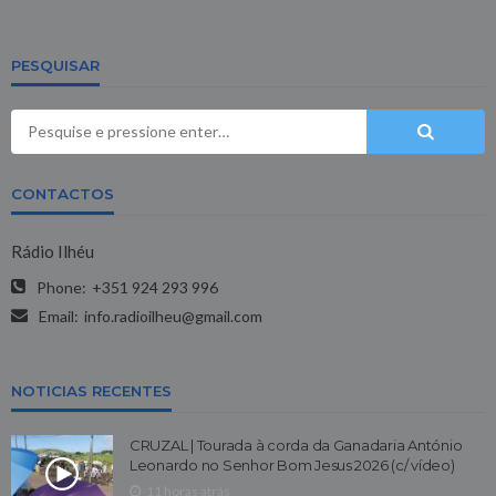
PESQUISAR
CONTACTOS
Rádio Ilhéu
Phone:
+351 924 293 996
Email:
info.radioilheu@gmail.com
NOTICIAS RECENTES
CRUZAL | Tourada à corda da Ganadaria António
Leonardo no Senhor Bom Jesus 2026 (c/ vídeo)
11 horas atrás