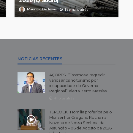
2026 (c/ áudio)
Mauricio De Jesus
1 semana atrás
NOTICIAS RECENTES
AÇORES | “Estamos a regredir
vários anos no turismo por
incapacidade do Governo
Regional”, alerta Berto Messias
4 horas atrás
TURLOCK | Homilia proferida pelo
Monsenhor Gregório Rocha na
Novena de Nossa Senhora da
Assunção – 06 de Agosto de 2026