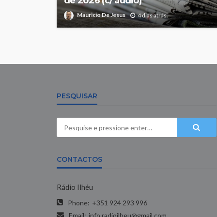
de 2026 (c/ áudio)
Mauricio De Jesus
4 dias atrás
PESQUISAR
CONTACTOS
Rádio Ilhéu
Phone:
+351 924 293 996
Email:
info.radioilheu@gmail.com