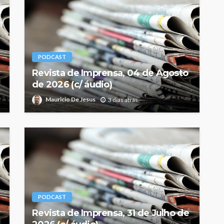
PODCAST
Revista de Imprensa, 04 de Agosto
de 2026 (c/ áudio)
Mauricio De Jesus
3 dias atrás
PODCAST
Revista de Imprensa, 31 de Julho de