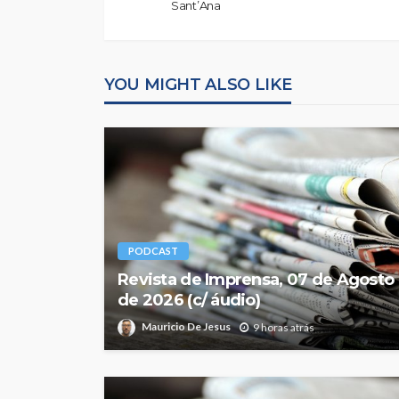
Sant’Ana
YOU MIGHT ALSO LIKE
PODCAST
Revista de Imprensa, 07 de Agosto
de 2026 (c/ áudio)
Mauricio De Jesus
9 horas atrás