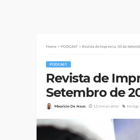
Home
PODCAST
Revista de Imprensa, 03 de Setemb
PODCAST
Revista de Imp
Setembro de 20
Mauricio De Jesus
11 meses atrás
No tags