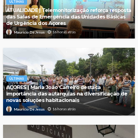
ÚLTIMAS
ATUALIDADE | Telemonitorização reforça resposta
das Salas de Emergência das Unidades Básicas
de Urgência dos Açores
16 horas atrás
Mauricio De Jesus
ÚLTIMAS
AÇORES | Maria João Carreiro destaca
importância das autarquias na diversificação de
novas soluções habitacionais
16 horas atrás
Mauricio De Jesus