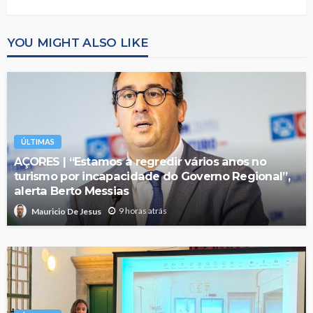
YOU MIGHT ALSO LIKE
ÚLTIMAS
AÇORES | “Estamos a regredir vários anos no
turismo por incapacidade do Governo Regional”,
alerta Berto Messias
9 horas atrás
Mauricio De Jesus