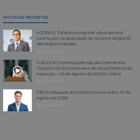
NOTICIAS RECENTES
AÇORES | “Estamos a regredir vários anos no
turismo por incapacidade do Governo Regional”,
alerta Berto Messias
9 horas atrás
TURLOCK | Homilia proferida pelo Monsenhor
Gregório Rocha na Novena de Nossa Senhora da
Assunção – 06 de Agosto de 2026 (c/ vídeo)
10 horas atrás
XTB | Destaques da manhã nos mercados, 07 de
Agosto de 2026
13 horas atrás