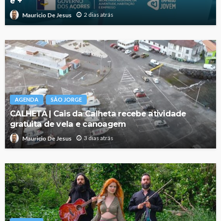
e +
2 dias atrás
Mauricio De Jesus
AGENDA
SÃO JORGE
CALHETA | Cais da Calheta recebe atividade
gratuita de vela e canoagem
3 dias atrás
Mauricio De Jesus