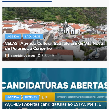
AGENDA
SÃO JORGE
VELAS | Agenda Cultural traz folclore de Vila Nova
de Poiares ao Concelho
1 dia atrás
Mauricio De Jesus
AGENDA
ÚLTIMAS
AÇORES | Abertas candidaturas ao ESTAGIAR T, L