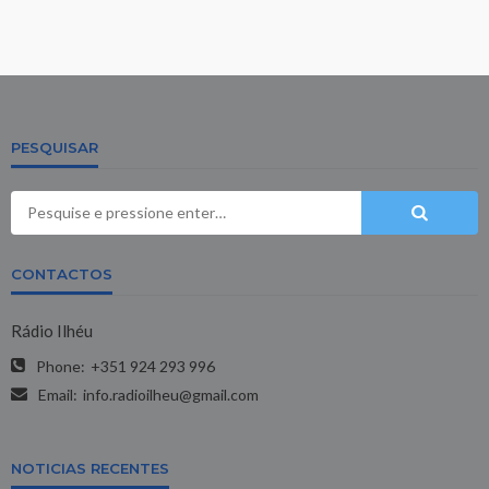
PESQUISAR
CONTACTOS
Rádio Ilhéu
Phone:
+351 924 293 996
Email:
info.radioilheu@gmail.com
NOTICIAS RECENTES