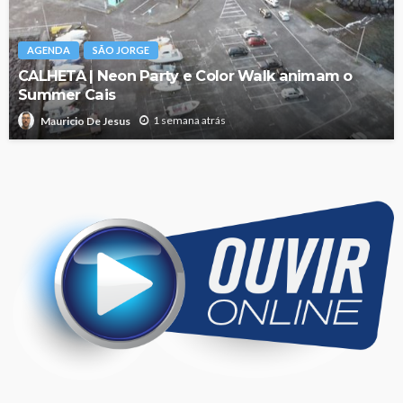
AGENDA
SÃO JORGE
CALHETA | Neon Party e Color Walk animam o
Summer Cais
1 semana atrás
Mauricio De Jesus