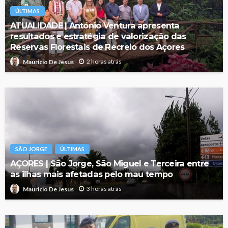
ÚLTIMAS
ATUALIDADE | António Ventura apresenta
resultados e estratégia de valorização das
Reservas Florestais de Recreio dos Açores
2 horas atrás
Mauricio De Jesus
SÃO JORGE
ÚLTIMAS
AÇORES | São Jorge, São Miguel e Terceira entre
as ilhas mais afetadas pelo mau tempo
3 horas atrás
Mauricio De Jesus