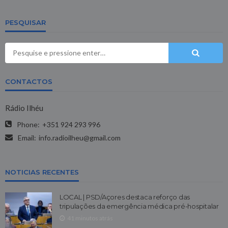
PESQUISAR
CONTACTOS
Rádio Ilhéu
Phone:
+351 924 293 996
Email:
info.radioilheu@gmail.com
NOTICIAS RECENTES
LOCAL | PSD/Açores destaca reforço das
tripulações da emergência médica pré-hospitalar
41 minutos atrás