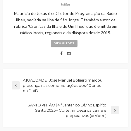
Editor
Maurício de Jesus é o Diretor de Programação da Rádio
Ilhéu, sediada na Ilha de São Jorge. É também autor da
rubrica 'Cronicas da Ilha e de Um Ilhéu' que é emitida em
rádios locais, regionais e da diáspora desde 2015.
VIEW ALL POSTS
ATUALIDADE | José Manuel Bolieiro marcou
presença nas comemorações dos 40 anos
da FLAD
SANTO ANTÃO | 4.º Jantar do Divino Espírito
Santo 2025 – Corte, limpeza da carne e
preparativos (c/ vídeo)