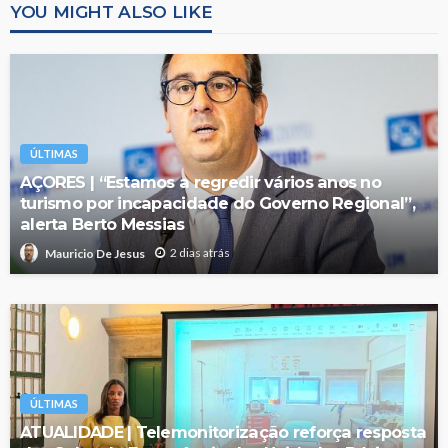
YOU MIGHT ALSO LIKE
ÚLTIMAS
AÇORES | “Estamos a regredir vários anos no
turismo por incapacidade do Governo Regional”,
alerta Berto Messias
2 dias atrás
Mauricio De Jesus
ÚLTIMAS
ATUALIDADE | Telemonitorização reforça resposta