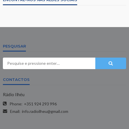
PESQUISAR
CONTACTOS
Rádio Ilhéu
Phone:
+351 924 293 996
Email:
info.radioilheu@gmail.com