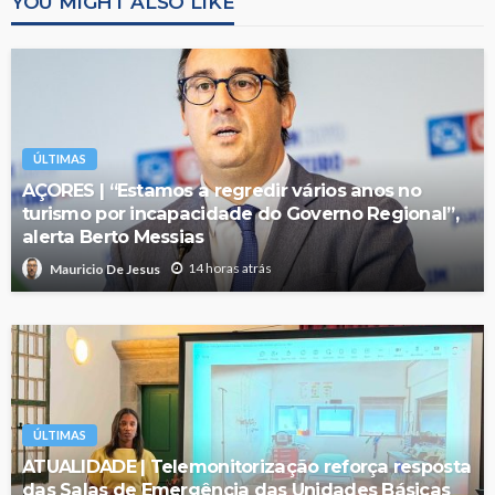
YOU MIGHT ALSO LIKE
ÚLTIMAS
AÇORES | “Estamos a regredir vários anos no
turismo por incapacidade do Governo Regional”,
alerta Berto Messias
14 horas atrás
Mauricio De Jesus
ÚLTIMAS
ATUALIDADE | Telemonitorização reforça resposta
das Salas de Emergência das Unidades Básicas