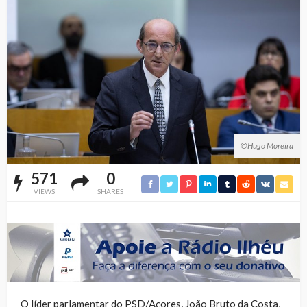
©Hugo Moreira
571
0
VIEWS
SHARES
O líder parlamentar do PSD/Açores, João Bruto da Costa,