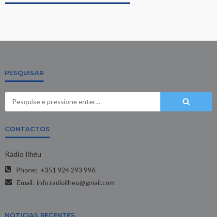
PESQUISAR
CONTACTOS
Rádio Ilhéu
Phone:
+351 924 293 996
Email:
info.radioilheu@gmail.com
NOTICIAS RECENTES