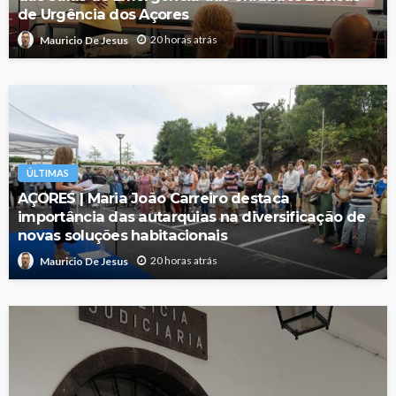
de Urgência dos Açores
20 horas atrás
Mauricio De Jesus
ÚLTIMAS
AÇORES | Maria João Carreiro destaca
importância das autarquias na diversificação de
novas soluções habitacionais
20 horas atrás
Mauricio De Jesus