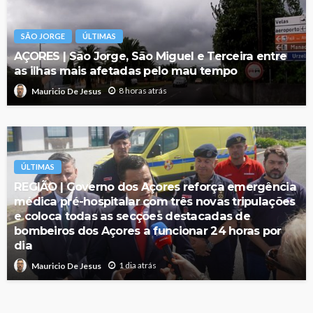
SÃO JORGE
ÚLTIMAS
AÇORES | São Jorge, São Miguel e Terceira entre
as ilhas mais afetadas pelo mau tempo
8 horas atrás
Mauricio De Jesus
ÚLTIMAS
REGIÃO | Governo dos Açores reforça emergência
médica pré-hospitalar com três novas tripulações
e coloca todas as secções destacadas de
bombeiros dos Açores a funcionar 24 horas por
dia
1 dia atrás
Mauricio De Jesus