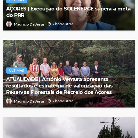
AÇORES | Execução do SOLENERGE supera a meta
do PRR
7 horas atrás
Mauricio De Jesus
ÚLTIMAS
ATUALIDADE | António Ventura apresenta
resultados e estratégia de valorização das
Reservas Florestais de Recreio dos Açores
7 horas atrás
Mauricio De Jesus