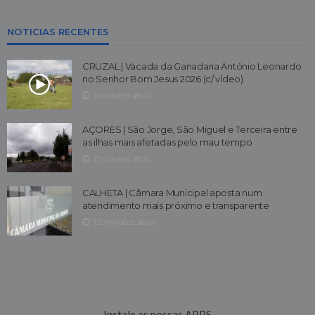
NOTICIAS RECENTES
CRUZAL | Vacada da Ganadaria António Leonardo
no Senhor Bom Jesus 2026 (c/ vídeo)
3 minutos atrás
AÇORES | São Jorge, São Miguel e Terceira entre
as ilhas mais afetadas pelo mau tempo
7 minutos atrás
CALHETA | Câmara Municipal aposta num
atendimento mais próximo e transparente
12 minutos atrás
Instale as nossas APPS