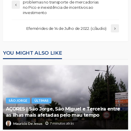
problemas no transporte de mercadorias
no Pico e inexistência de incentivos ao
investimento
Efemérides de 14 de Julho de 2022. (c/áudio)
YOU MIGHT ALSO LIKE
SÃO JORGE
ÚLTIMAS
AÇORES | São Jorge, São Miguel e Terceira entre
as ilhas mais afetadas pelo mau tempo
7 minutos atrás
Mauricio De Jesus