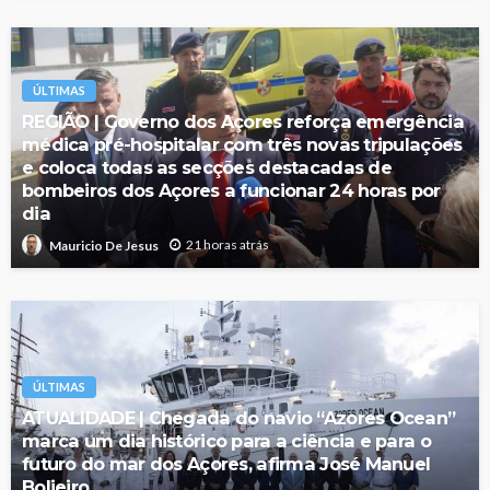
ÚLTIMAS
REGIÃO | Governo dos Açores reforça emergência
médica pré-hospitalar com três novas tripulações
e coloca todas as secções destacadas de
bombeiros dos Açores a funcionar 24 horas por
dia
21 horas atrás
Mauricio De Jesus
ÚLTIMAS
ATUALIDADE | Chegada do navio “Azores Ocean”
marca um dia histórico para a ciência e para o
futuro do mar dos Açores, afirma José Manuel
Bolieiro