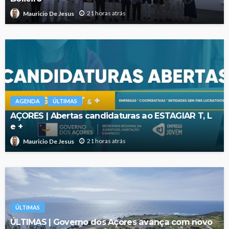
21 horas atrás
Mauricio De Jesus
AGENDA
ÚLTIMAS
AÇORES | Abertas candidaturas ao ESTAGIAR T, L
e +
21 horas atrás
Mauricio De Jesus
ÚLTIMAS
ÚLTIMAS | Governo dos Açores avança com novo