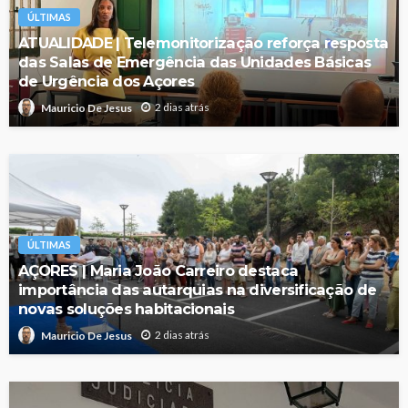
ÚLTIMAS
ATUALIDADE | Telemonitorização reforça resposta
das Salas de Emergência das Unidades Básicas
de Urgência dos Açores
2 dias atrás
Mauricio De Jesus
ÚLTIMAS
AÇORES | Maria João Carreiro destaca
importância das autarquias na diversificação de
novas soluções habitacionais
2 dias atrás
Mauricio De Jesus