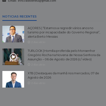
Email:
info.radioilheu@gmail.com
NOTICIAS RECENTES
AÇORES | “Estamos a regredir vários anos no
turismo por incapacidade do Governo Regional”,
alerta Berto Messias
2 dias atrás
TURLOCK | Homilia proferida pelo Monsenhor
Gregório Rocha na Novena de Nossa Senhora da
Assunção – 06 de Agosto de 2026 (c/ vídeo)
2 dias atrás
XTB | Destaques da manhã nos mercados, 07 de
Agosto de 2026
2 dias atrás