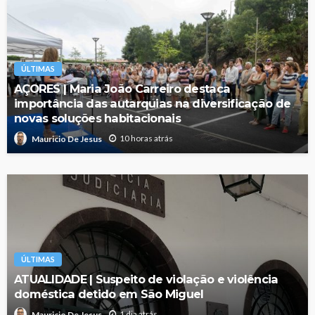
ÚLTIMAS
AÇORES | Maria João Carreiro destaca
importância das autarquias na diversificação de
novas soluções habitacionais
10 horas atrás
Mauricio De Jesus
ÚLTIMAS
ATUALIDADE | Suspeito de violação e violência
doméstica detido em São Miguel
1 dia atrás
Mauricio De Jesus