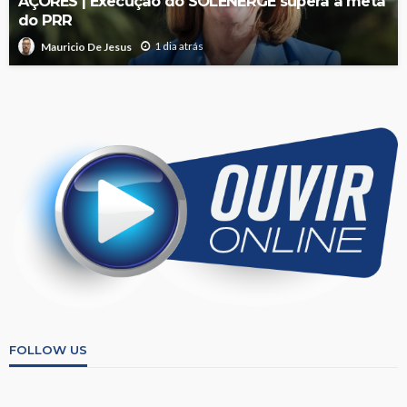
AÇORES | Execução do SOLENERGE supera a meta
do PRR
1 dia atrás
Mauricio De Jesus
FOLLOW US