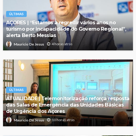
ÚLTIMAS
AÇORES | “Estamos a regredir vários anos no
turismo por incapacidade do Governo Regional”,
alerta Berto Messias
4 horas atrás
Mauricio De Jesus
ÚLTIMAS
ATUALIDADE | Telemonitorização reforça resposta
das Salas de Emergência das Unidades Básicas
de Urgência dos Açores
10 horas atrás
Mauricio De Jesus