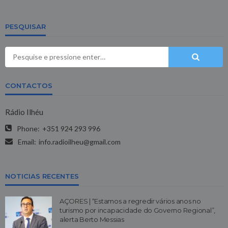
PESQUISAR
CONTACTOS
Rádio Ilhéu
Phone:
+351 924 293 996
Email:
info.radioilheu@gmail.com
NOTICIAS RECENTES
AÇORES | “Estamos a regredir vários anos no
turismo por incapacidade do Governo Regional”,
alerta Berto Messias