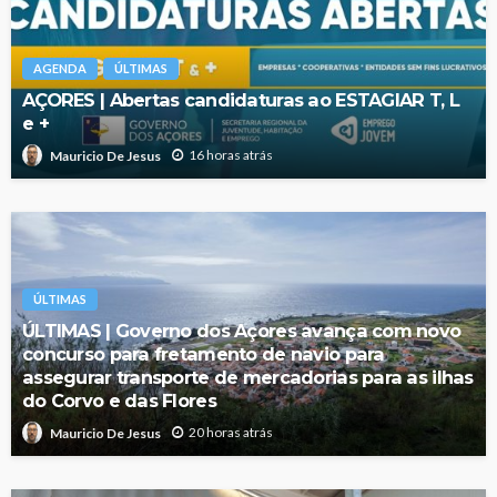
AGENDA
ÚLTIMAS
AÇORES | Abertas candidaturas ao ESTAGIAR T, L
e +
16 horas atrás
Mauricio De Jesus
ÚLTIMAS
ÚLTIMAS | Governo dos Açores avança com novo
concurso para fretamento de navio para
assegurar transporte de mercadorias para as ilhas
do Corvo e das Flores
20 horas atrás
Mauricio De Jesus