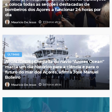
e coloca todas as secções destacadas de
bombeiros dos Açores a funcionar 24 horas por
dia
15 horas atrás
Mauricio De Jesus
ÚLTIMAS
ATUALIDADE | Chegada do navio “Azores Ocean”
marca um dia histórico para a ciência e para o
futuro do mar dos Açores, afirma José Manuel
Bolieiro
16 horas atrás
Mauricio De Jesus