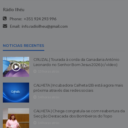
Rádio Ilhéu
Phone:
+351 924 293 996
Email:
info.radioilheu@gmail.com
NOTICIAS RECENTES
CRUZAL | Tourada à corda da Ganadaria António
Leonardo no Senhor Bom Jesus 2026 (c/ vídeo)
13 horas atrás
CALHETA | Incubadora Calheta I2B está agora mais
próxima através das redes sociais
14 horas atrás
CALHETA | Chega congratula-se com reabertura da
Secção Destacada dos Bombeiros do Topo
14 horas atrás