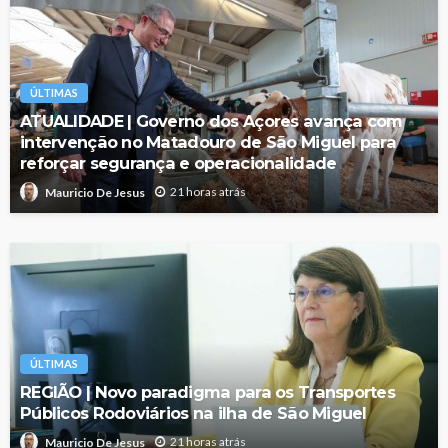
ÚLTIMAS
ATUALIDADE | Governo dos Açores avança com
intervenção no Matadouro de São Miguel para
reforçar segurança e operacionalidade
21 horas atrás
Mauricio De Jesus
ÚLTIMAS
REGIÃO | Novo paradigma para os Transportes
Públicos Rodoviários na ilha de São Miguel
21 horas atrás
Mauricio De Jesus