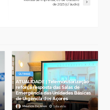
de 2025 (c/ áudio)
ÚLTIMAS
ATUALIDADE | Telemonitorização
reforça resposta das Salas de
Emergência das Unidades Básicas
de Urgência dos Açores
Mauricio De Jesus
1 dia atrás