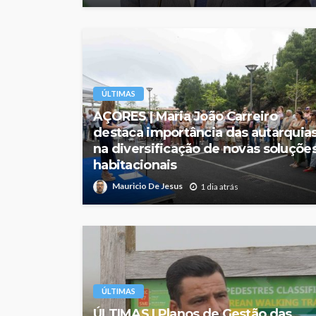
ÚLTIMAS
AÇORES | Maria João Carreiro
destaca importância das autarquia
na diversificação de novas soluçõe
habitacionais
Mauricio De Jesus
1 dia atrás
ÚLTIMAS
ÚLTIMAS | Planos de Gestão das