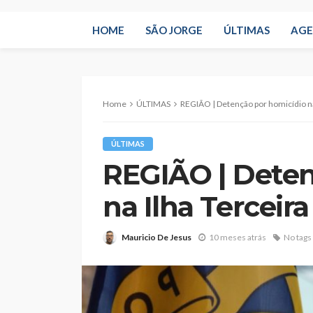
HOME
SÃO JORGE
ÚLTIMAS
AG
Home
ÚLTIMAS
REGIÃO | Detenção por homicídio na
ÚLTIMAS
REGIÃO | Deten
na Ilha Terceira
Mauricio De Jesus
10 meses atrás
No tags