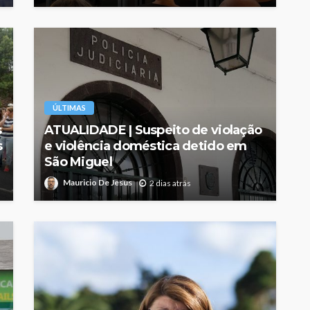
ÚLTIMAS
s
ATUALIDADE | Suspeito de violação
s
e violência doméstica detido em
São Miguel
Mauricio De Jesus
2 dias atrás