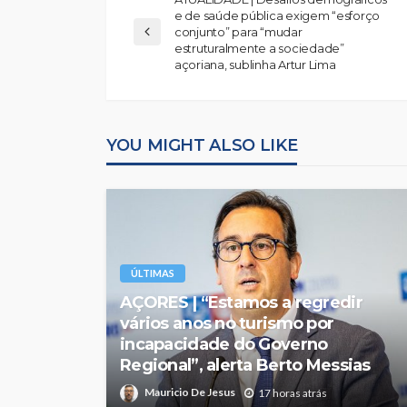
e de saúde pública exigem “esforço
conjunto” para “mudar
estruturalmente a sociedade”
açoriana, sublinha Artur Lima
YOU MIGHT ALSO LIKE
ÚLTIMAS
AÇORES | “Estamos a regredir
vários anos no turismo por
incapacidade do Governo
Regional”, alerta Berto Messias
Mauricio De Jesus
17 horas atrás