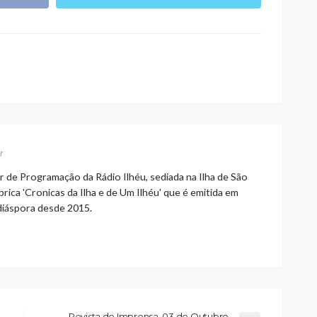
r
r de Programação da Rádio Ilhéu, sediada na Ilha de São
rica 'Cronicas da Ilha e de Um Ilhéu' que é emitida em
 diáspora desde 2015.
Revista de Imprensa, 03 de Outubro