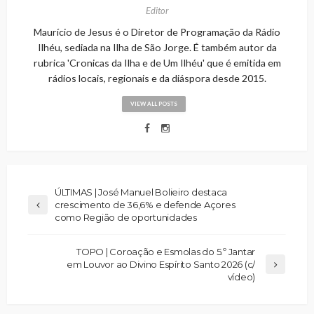
Editor
Maurício de Jesus é o Diretor de Programação da Rádio
Ilhéu, sediada na Ilha de São Jorge. É também autor da
rubrica 'Cronicas da Ilha e de Um Ilhéu' que é emitida em
rádios locais, regionais e da diáspora desde 2015.
VIEW ALL POSTS
ÚLTIMAS | José Manuel Bolieiro destaca
crescimento de 36,6% e defende Açores
como Região de oportunidades
TOPO | Coroação e Esmolas do 5.º Jantar
em Louvor ao Divino Espírito Santo 2026 (c/
vídeo)