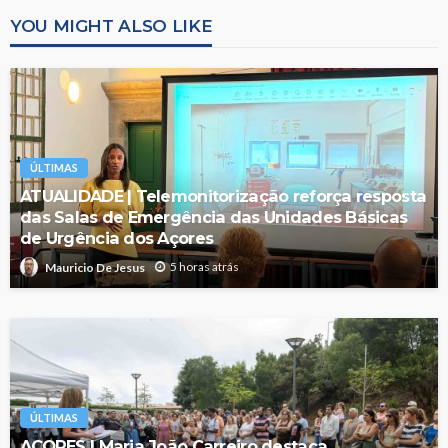
YOU MIGHT ALSO LIKE
ÚLTIMAS
ATUALIDADE | Telemonitorização reforça resposta
das Salas de Emergência das Unidades Básicas
de Urgência dos Açores
5 horas atrás
Mauricio De Jesus
ÚLTIMAS
AÇORES | Maria João Carreiro destaca