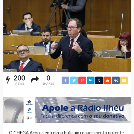
200
0
VIEWS
SHARES
O CHEGA Açores entregou hoje um requerimento urgente