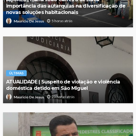
importância das autarquias na diversificação de
novas soluções habitacionais
5 horas atrás
Mauricio De Jesus
ÚLTIMAS
ATUALIDADE | Suspeito de violação e violência
doméstica detido em São Miguel
23 horas atrás
Mauricio De Jesus