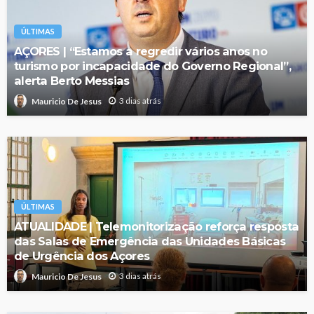
ÚLTIMAS
AÇORES | “Estamos a regredir vários anos no
turismo por incapacidade do Governo Regional”,
alerta Berto Messias
3 dias atrás
Mauricio De Jesus
ÚLTIMAS
ATUALIDADE | Telemonitorização reforça resposta
das Salas de Emergência das Unidades Básicas
de Urgência dos Açores
3 dias atrás
Mauricio De Jesus