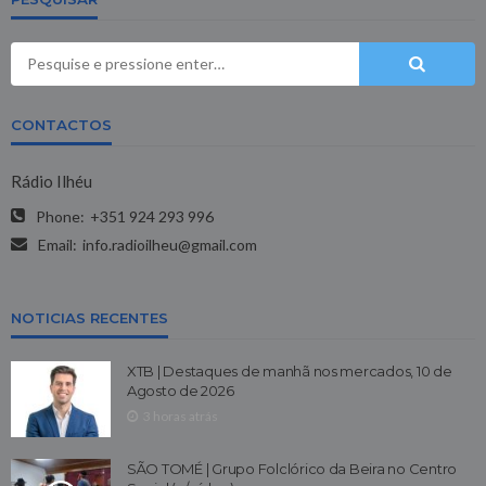
CONTACTOS
Rádio Ilhéu
Phone:
+351 924 293 996
Email:
info.radioilheu@gmail.com
NOTICIAS RECENTES
XTB | Destaques de manhã nos mercados, 10 de
Agosto de 2026
3 horas atrás
SÃO TOMÉ | Grupo Folclórico da Beira no Centro