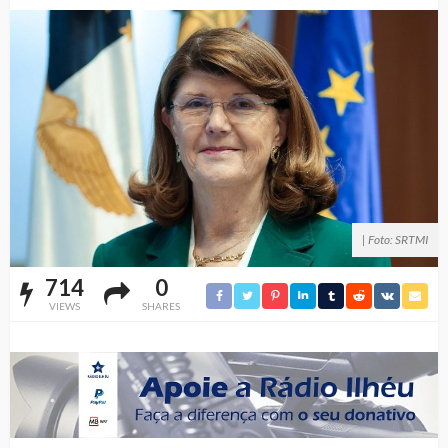
| Foto: SRTMI
714
0
VIEWS
SHARES