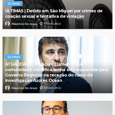
ÚLTIMAS
ÚLTIMAS | Detido em São Miguel por crimes de
coação sexual e tentativa de violação
4 horas atrás
Mauricio De Jesus
ÚLTIMAS
ATUALIDADE | PS/Açores lamenta que
comunidade científica tenha sido esquecida pelo
Governo Regional na receção do navio de
investigação Azores Ocean
4 horas atrás
Mauricio De Jesus