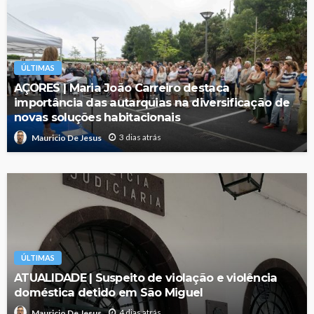
ÚLTIMAS
AÇORES | Maria João Carreiro destaca
importância das autarquias na diversificação de
novas soluções habitacionais
3 dias atrás
Mauricio De Jesus
ÚLTIMAS
ATUALIDADE | Suspeito de violação e violência
doméstica detido em São Miguel
4 dias atrás
Mauricio De Jesus