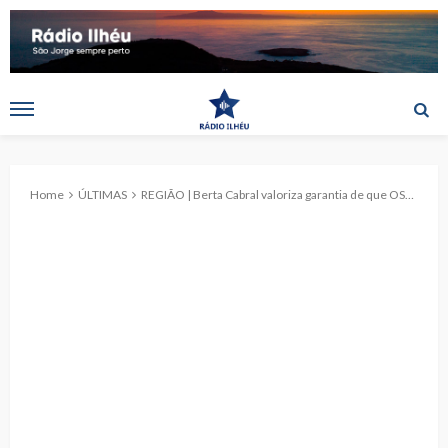
Home
ÚLTIMAS
REGIÃO | Berta Cabral valoriza garantia de que OSP de transporte aéreo entre Açores e continente vão ser relançadas “o mais rapidamente possível”