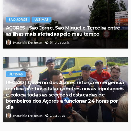
SÃO JORGE
ÚLTIMAS
AÇORES | São Jorge, São Miguel e Terceira entre
as ilhas mais afetadas pelo mau tempo
8 horas atrás
Mauricio De Jesus
ÚLTIMAS
REGIÃO | Governo dos Açores reforça emergência
médica pré-hospitalar com três novas tripulações
e coloca todas as secções destacadas de
bombeiros dos Açores a funcionar 24 horas por
dia
1 dia atrás
Mauricio De Jesus