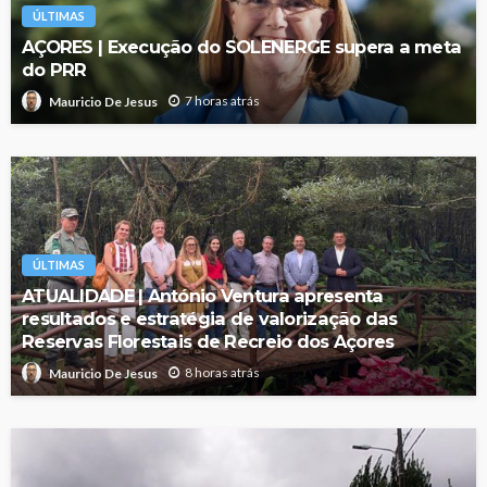
ÚLTIMAS
AÇORES | Execução do SOLENERGE supera a meta
do PRR
7 horas atrás
Mauricio De Jesus
ÚLTIMAS
ATUALIDADE | António Ventura apresenta
resultados e estratégia de valorização das
Reservas Florestais de Recreio dos Açores
8 horas atrás
Mauricio De Jesus