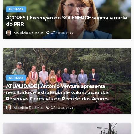
ÚLTIMAS
AÇORES | Execução do SOLENERGE supera a meta
do PRR
17 horas atrás
Mauricio De Jesus
ÚLTIMAS
ATUALIDADE | António Ventura apresenta
resultados e estratégia de valorização das
Reservas Florestais de Recreio dos Açores
17 horas atrás
Mauricio De Jesus