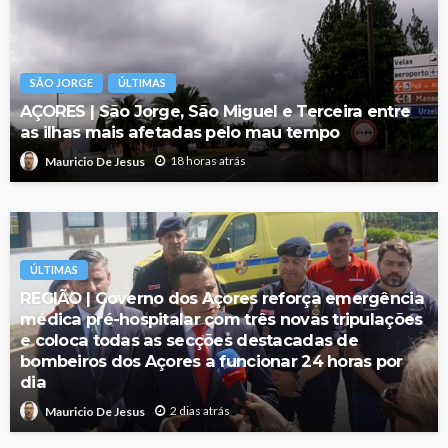
SÃO JORGE
ÚLTIMAS
AÇORES | São Jorge, São Miguel e Terceira entre
as ilhas mais afetadas pelo mau tempo
18 horas atrás
Mauricio De Jesus
ÚLTIMAS
REGIÃO | Governo dos Açores reforça emergência
médica pré-hospitalar com três novas tripulações
e coloca todas as secções destacadas de
bombeiros dos Açores a funcionar 24 horas por
dia
2 dias atrás
Mauricio De Jesus