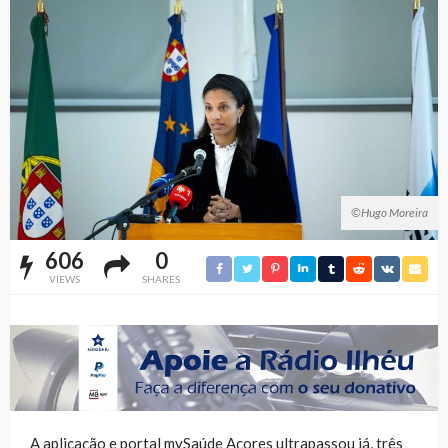
©Hugo Moreira
606
0
VIEWS
SHARES
A aplicação e portal mySaúde Açores ultrapassou já, três