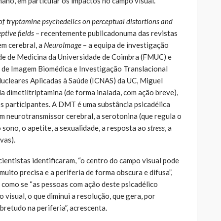
mano, em particular os impactos no campo visual.
of tryptamine psychedelics on perceptual distortions and
eptive fields
– recentemente publicadonuma das revistas
m cerebral, a
NeuroImage
– a equipa de investigação
ade de Medicina da Universidade de Coimbra (FMUC) e
o de Imagem Biomédica e Investigação Translacional
 Nucleares Aplicadas à Saúde (ICNAS) da UC, Miguel
 dimetiltriptamina (de forma inalada, com ação breve),
 participantes. A DMT é uma substância psicadélica
um neurotransmissor cerebral, a serotonina (que regula o
o sono, o apetite, a sexualidade, a resposta ao
stress
, a
vas).
ientistas identificaram, “o centro do campo visual pode
uito precisa e a periferia de forma obscura e difusa”,
 como se “as pessoas com ação deste psicadélico
 visual, o que diminui a resolução, que gera, por
bretudo na periferia”, acrescenta.