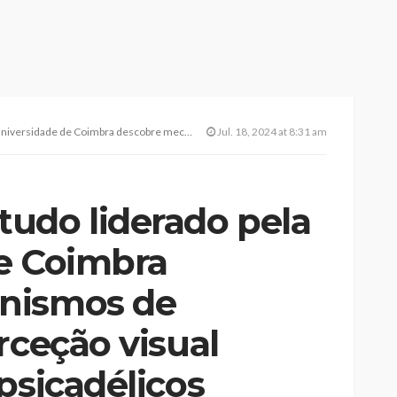
 mecanismos de alteração da perceção visual originados por psicadélicos
Jul. 18, 2024 at 8:31 am
udo liderado pela
e Coimbra
nismos de
rceção visual
psicadélicos