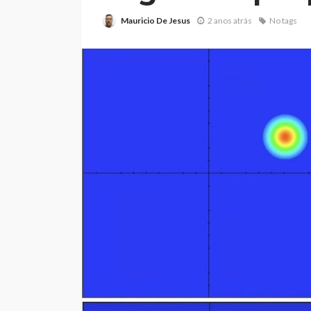
Mauricio De Jesus
2 anos atrás
No tags