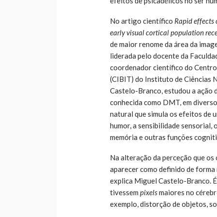
efeitos de psicadélicos no ser hu
No artigo científico
Rapid effects 
early visual cortical population rec
de maior renome da área da image
liderada pelo docente da Faculd
coordenador científico do Centr
(CIBIT) do Instituto de Ciências
Castelo-Branco, estudou a ação da
conhecida como DMT, em diversos
natural que simula os efeitos de 
humor, a sensibilidade sensorial, 
memória e outras funções cogniti
Na alteração da perceção que os c
aparecer como definido de forma m
explica Miguel Castelo-Branco. É
tivessem
pixels
maiores no cérebro
exemplo, distorção de objetos, so