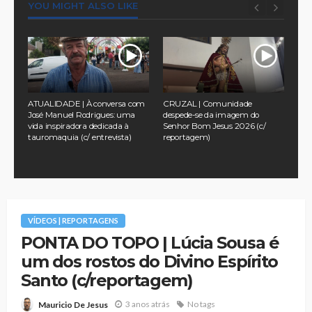
YOU MIGHT ALSO LIKE
a
ATUALIDADE | À conversa com
CRUZAL | Comunidade
TUR
 no
José Manuel Rodrigues: uma
despede-se da imagem do
pel
vida inspiradora dedicada à
Senhor Bom Jesus 2026 (c/
na 
tauromaquia (c/ entrevista)
reportagem)
Ass
202
VÍDEOS | REPORTAGENS
PONTA DO TOPO | Lúcia Sousa é
um dos rostos do Divino Espírito
Santo (c/reportagem)
3 anos atrás
No tags
Mauricio De Jesus