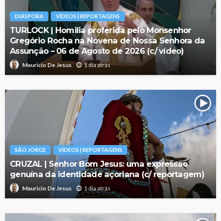
DIÁSPORA
VÍDEOS | REPORTAGENS
TURLOCK | Homilia proferida pelo Monsenhor
Gregório Rocha na Novena de Nossa Senhora da
Assunção – 06 de Agosto de 2026 (c/ vídeo)
1 dia atrás
Mauricio De Jesus
SÃO JORGE
VÍDEOS | REPORTAGENS
CRUZAL | Senhor Bom Jesus: uma expressão
genuína da identidade açoriana (c/ reportagem)
1 dia atrás
Mauricio De Jesus