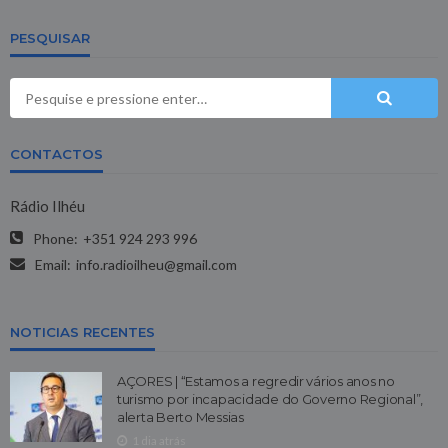
PESQUISAR
CONTACTOS
Rádio Ilhéu
Phone:
+351 924 293 996
Email:
info.radioilheu@gmail.com
NOTICIAS RECENTES
AÇORES | “Estamos a regredir vários anos no
turismo por incapacidade do Governo Regional”,
alerta Berto Messias
1 dia atrás