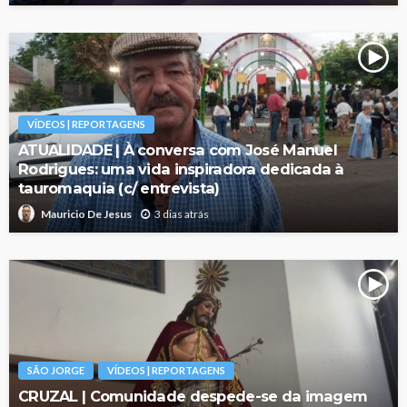
VÍDEOS | REPORTAGENS
ATUALIDADE | À conversa com José Manuel
Rodrigues: uma vida inspiradora dedicada à
tauromaquia (c/ entrevista)
3 dias atrás
Mauricio De Jesus
SÃO JORGE
VÍDEOS | REPORTAGENS
CRUZAL | Comunidade despede-se da imagem