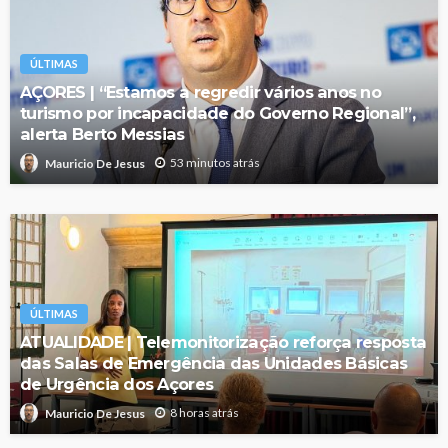
ÚLTIMAS
AÇORES | “Estamos a regredir vários anos no
turismo por incapacidade do Governo Regional”,
alerta Berto Messias
53 minutos atrás
Mauricio De Jesus
ÚLTIMAS
ATUALIDADE | Telemonitorização reforça resposta
das Salas de Emergência das Unidades Básicas
de Urgência dos Açores
8 horas atrás
Mauricio De Jesus