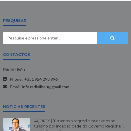
PESQUISAR
CONTACTOS
Rádio Ilhéu
Phone:
+351 924 293 996
Email:
info.radioilheu@gmail.com
NOTICIAS RECENTES
AÇORES | “Estamos a regredir vários anos no
turismo por incapacidade do Governo Regional”,