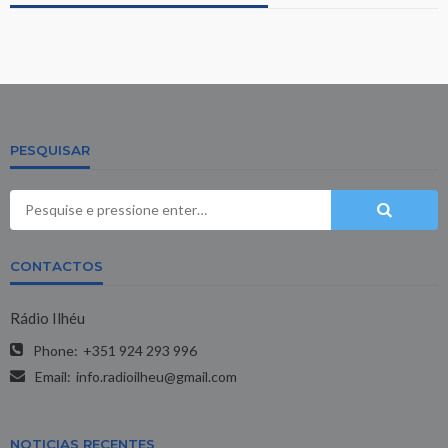
PESQUISAR
CONTACTOS
Rádio Ilhéu
Phone:
+351 924 293 996
Email:
info.radioilheu@gmail.com
NOTICIAS RECENTES