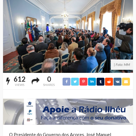
| Foto: MM
612
0
VIEWS
SHARES
O Presidente do Governo dos Açores, José Manuel