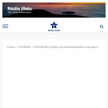
Home
ÚLTIMAS
PONTA DELGADA | José Manuel Bolieiro destaca “importância da prevenção” da corrupção e transparência administrativa