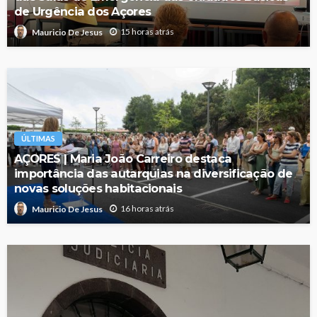
de Urgência dos Açores
15 horas atrás
Mauricio De Jesus
ÚLTIMAS
AÇORES | Maria João Carreiro destaca
importância das autarquias na diversificação de
novas soluções habitacionais
16 horas atrás
Mauricio De Jesus