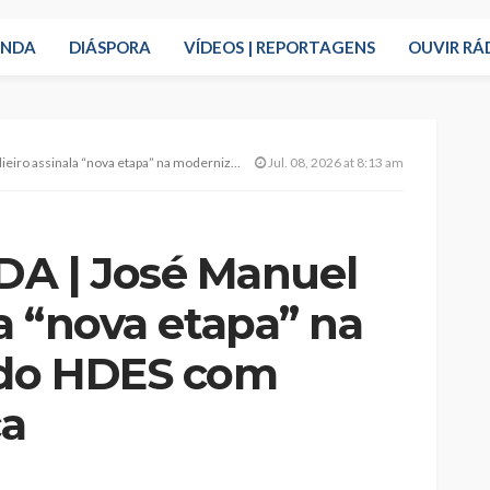
ENDA
DIÁSPORA
VÍDEOS | REPORTAGENS
OUVIR RÁ
va etapa” na modernização do HDES com cirurgia robótica
Jul. 08, 2026 at 8:13 am
A | José Manuel
la “nova etapa” na
do HDES com
ca