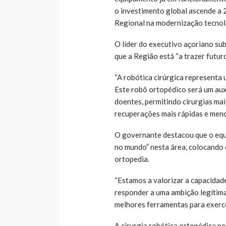
o investimento global ascende a 
Regional na modernização tecnoló
O líder do executivo açoriano su
que a Região está “a trazer futuro
“A robótica cirúrgica representa
Este robô ortopédico será um auxí
doentes, permitindo cirurgias mai
recuperações mais rápidas e meno
O governante destacou que o equ
no mundo” nesta área, colocando 
ortopedia.
“Estamos a valorizar a capacidad
responder a uma ambição legítima
melhores ferramentas para exerce
A cirurgia robótica ortopédica p