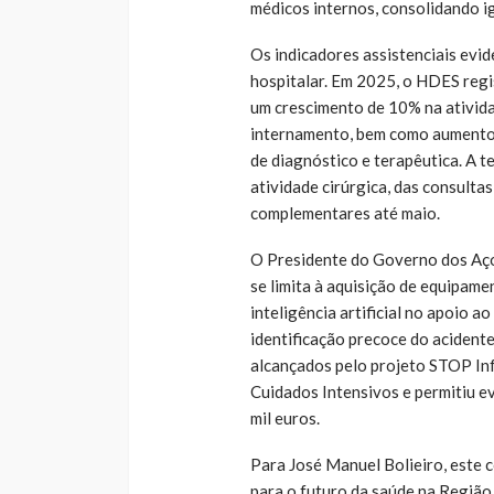
médicos internos, consolidando i
Os indicadores assistenciais evi
hospitalar. Em 2025, o HDES reg
um crescimento de 10% na ativida
internamento, bem como aumentos
de diagnóstico e terapêutica. A
atividade cirúrgica, das consulta
complementares até maio.
O Presidente do Governo dos Aç
se limita à aquisição de equipam
inteligência artificial no apoio 
identificação precoce do acident
alcançados pelo projeto STOP Inf
Cuidados Intensivos e permitiu e
mil euros.
Para José Manuel Bolieiro, este 
para o futuro da saúde na Região