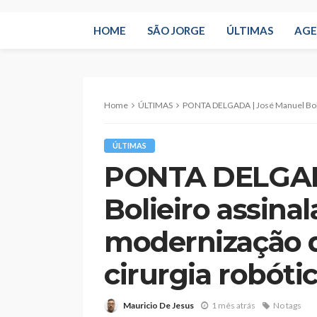
HOME
SÃO JORGE
ÚLTIMAS
AG
Home
ÚLTIMAS
PONTA DELGADA | José Manuel Bolieiro assinala “no
ÚLTIMAS
PONTA DELGAD
Bolieiro assina
modernização 
cirurgia robóti
Mauricio De Jesus
1 mês atrás
No tags