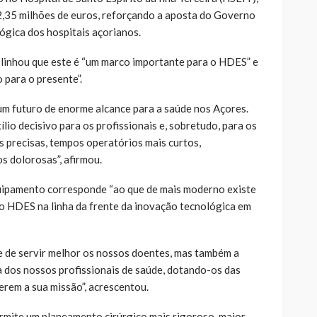
2,35 milhões de euros, reforçando a aposta do Governo
gica dos hospitais açorianos.
blinhou que este é “um marco importante para o HDES” e
 para o presente”.
 um futuro de enorme alcance para a saúde nos Açores.
lio decisivo para os profissionais e, sobretudo, para os
s precisas, tempos operatórios mais curtos,
s dolorosas”, afirmou.
ipamento corresponde “ao que de mais moderno existe
o HDES na linha da frente da inovação tecnológica em
e de servir melhor os nossos doentes, mas também a
 dos nossos profissionais de saúde, dotando-os das
rem a sua missão”, acrescentou.
ermite um planeamento cirúrgico mais rigoroso, maior