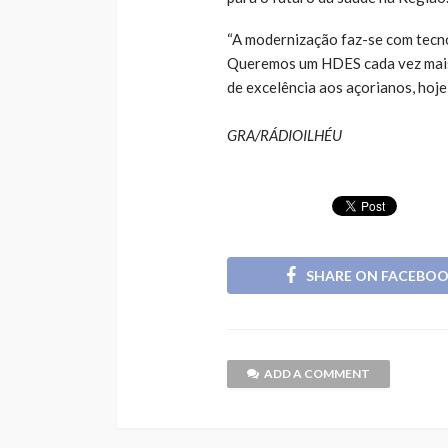
“A modernização faz-se com tecno
Queremos um HDES cada vez mais a
de excelência aos açorianos, hoje 
GRA/RÁDIOILHÉU
SHARE ON FACEBO
ADD A COMMENT