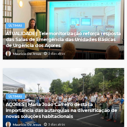
ÚLTIMAS
ATUALIDADE | Telemonitorização reforça resposta
das Salas de Emergência das Unidades Básicas
de Urgência dos Açores
3 dias atrás
Mauricio De Jesus
ÚLTIMAS
AÇORES | Maria João Carreiro destaca
importância das autarquias na diversificação de
novas soluções habitacionais
3 dias atrás
Mauricio De Jesus