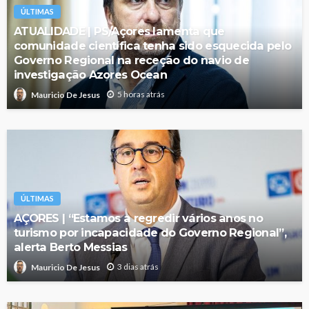
ÚLTIMAS
ATUALIDADE | PS/Açores lamenta que
comunidade científica tenha sido esquecida pelo
Governo Regional na receção do navio de
investigação Azores Ocean
5 horas atrás
Mauricio De Jesus
ÚLTIMAS
AÇORES | “Estamos a regredir vários anos no
turismo por incapacidade do Governo Regional”,
alerta Berto Messias
3 dias atrás
Mauricio De Jesus