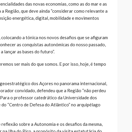
encialidades das novas economias, como as do mar e as
 a Região, que deve ainda “considerar como relevante a
nsição energética, digital, mobilidade e movimentos
, colocando a tónica nos novos desafios que se afiguram
conhecer as conquistas autonómicas do nosso passado,
 lançar as bases do futuro”.
emos ser mais do que somos. E por isso, hoje, é tempo
 geoestratégico dos Açores no panorama internacional,
 orador convidado, defendeu que a Região “não perdeu
. Para o professor catedrático da Universidade dos
e do “Centro de Defesa do Atlântico” no arquipélago
reflexão sobre a Autonomia e os desafios da mesma,
 na Ilha do Pico, a propósito da visita estatutária do