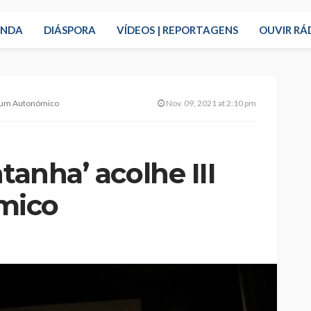
ENDA
DIÁSPORA
VÍDEOS | REPORTAGENS
OUVIR RÁ
Fórum Autonómico
Nov. 09, 2021 at 2:10 pm
tanha’ acolhe III
mico