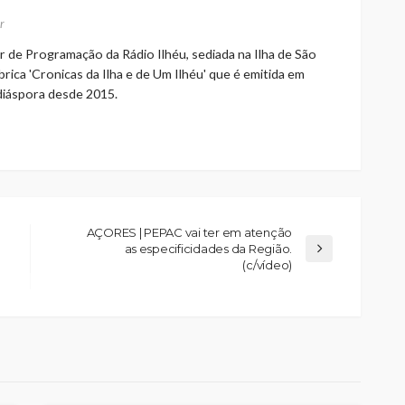
r
r de Programação da Rádio Ilhéu, sediada na Ilha de São
rica 'Cronicas da Ilha e de Um Ilhéu' que é emitida em
 diáspora desde 2015.
AÇORES | PEPAC vai ter em atenção
as especificidades da Região.
(c/vídeo)