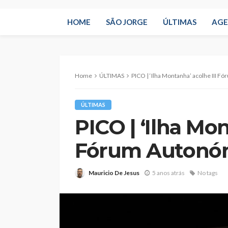
HOME
SÃO JORGE
ÚLTIMAS
AG
Home
ÚLTIMAS
PICO | ‘Ilha Montanha’ acolhe III 
ÚLTIMAS
PICO | ‘Ilha Mon
Fórum Autonó
Mauricio De Jesus
5 anos atrás
No tags