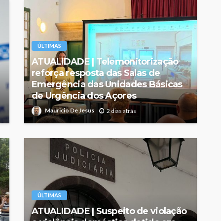
ÚLTIMAS
ATUALIDADE | Telemonitorização
reforça resposta das Salas de
Emergência das Unidades Básicas
de Urgência dos Açores
Mauricio De Jesus
2 dias atrás
ÚLTIMAS
s
ATUALIDADE | Suspeito de violação