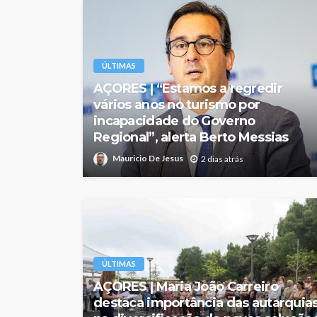
ÚLTIMAS
AÇORES | “Estamos a regredir
vários anos no turismo por
incapacidade do Governo
Regional”, alerta Berto Messias
Mauricio De Jesus
2 dias atrás
ÚLTIMAS
AÇORES | Maria João Carreiro
destaca importância das autarquia