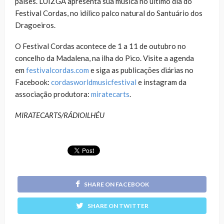
países. LUIZGA apresenta sua música no último dia do
Festival Cordas, no idílico palco natural do Santuário dos
Dragoeiros.
O Festival Cordas acontece de 1 a 11 de outubro no
concelho da Madalena, na ilha do Pico. Visite a agenda
em
festivalcordas.com
e siga as publicações diárias no
Facebook:
cordasworldmusicfestival
e instagram da
associação produtora:
miratecarts
.
MIRATECARTS/RÁDIOILHÉU
SHARE ON FACEBOOK
SHARE ON TWITTER