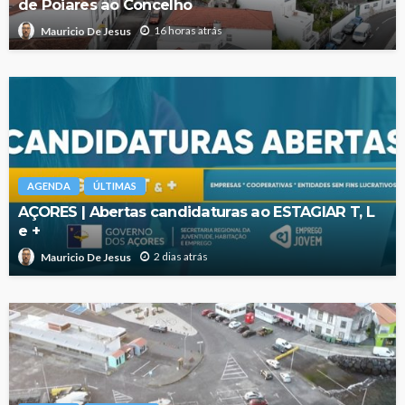
de Poiares ao Concelho
16 horas atrás
Mauricio De Jesus
AGENDA
ÚLTIMAS
AÇORES | Abertas candidaturas ao ESTAGIAR T, L
e +
2 dias atrás
Mauricio De Jesus