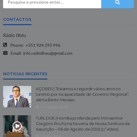
CONTACTOS
Rádio Ilhéu
Phone:
+351 924 293 996
Email:
info.radioilheu@gmail.com
NOTICIAS RECENTES
AÇORES | “Estamos a regredir vários anos no
turismo por incapacidade do Governo Regional”,
alerta Berto Messias
55 minutos atrás
TURLOCK | Homilia proferida pelo Monsenhor
Gregório Rocha na Novena de Nossa Senhora da
Assunção – 06 de Agosto de 2026 (c/ vídeo)
2 horas atrás