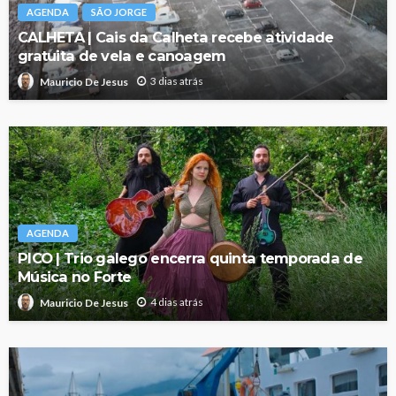
AGENDA
SÃO JORGE
CALHETA | Cais da Calheta recebe atividade
gratuita de vela e canoagem
3 dias atrás
Mauricio De Jesus
AGENDA
PICO | Trio galego encerra quinta temporada de
Música no Forte
4 dias atrás
Mauricio De Jesus