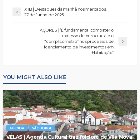
XTB | Destaques da manhã nos mercados,
27 de Junho de 2025
AÇORES | “É fundamental combater o
excesso de burocracia e o
“complicómetro” nos processos de
licenciamento de investimentos em
Habitação”
YOU MIGHT ALSO LIKE
AGENDA
SÃO JORGE
VELAS | Agenda Cultural traz folclore de Vila Nova