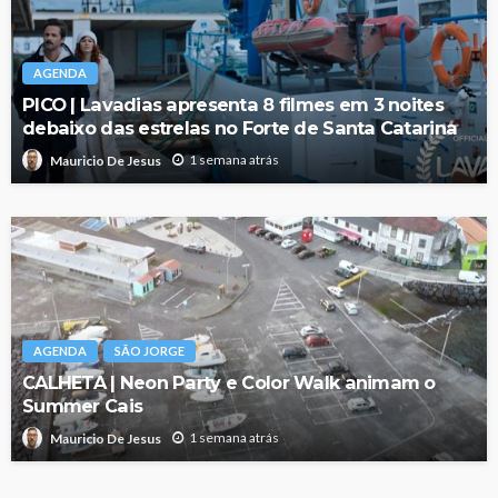
AGENDA
PICO | Lavadias apresenta 8 filmes em 3 noites
debaixo das estrelas no Forte de Santa Catarina
1 semana atrás
Mauricio De Jesus
AGENDA
SÃO JORGE
CALHETA | Neon Party e Color Walk animam o
Summer Cais
1 semana atrás
Mauricio De Jesus