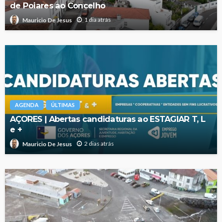
de Poiares ao Concelho
1 dia atrás
Mauricio De Jesus
AGENDA
ÚLTIMAS
AÇORES | Abertas candidaturas ao ESTAGIAR T, L
e +
2 dias atrás
Mauricio De Jesus