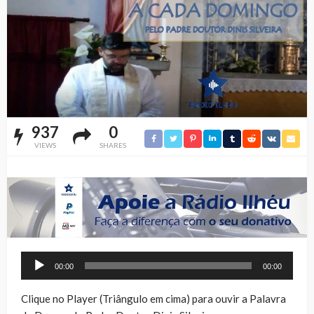
937
0
VIEWS
SHARES
Reprodutor
00:00
00:00
de
áudio
Clique no Player (Triângulo em cima) para ouvir a Palavra