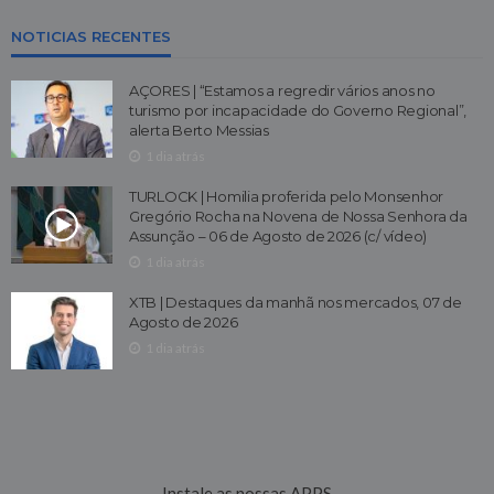
NOTICIAS RECENTES
AÇORES | “Estamos a regredir vários anos no
turismo por incapacidade do Governo Regional”,
alerta Berto Messias
1 dia atrás
TURLOCK | Homilia proferida pelo Monsenhor
Gregório Rocha na Novena de Nossa Senhora da
Assunção – 06 de Agosto de 2026 (c/ vídeo)
1 dia atrás
XTB | Destaques da manhã nos mercados, 07 de
Agosto de 2026
1 dia atrás
Instale as nossas APPS