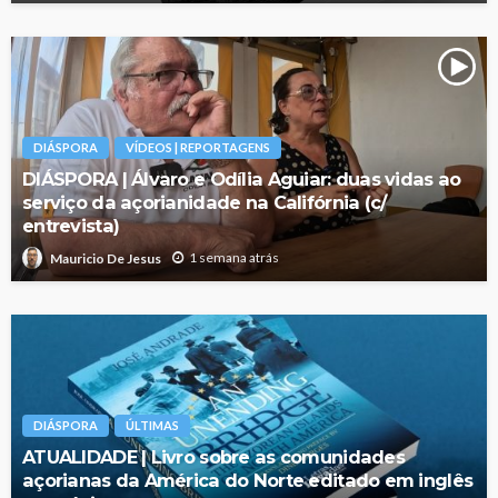
DIÁSPORA
VÍDEOS | REPORTAGENS
DIÁSPORA | Álvaro e Odília Aguiar: duas vidas ao
serviço da açorianidade na Califórnia (c/
entrevista)
1 semana atrás
Mauricio De Jesus
DIÁSPORA
ÚLTIMAS
ATUALIDADE | Livro sobre as comunidades
açorianas da América do Norte editado em inglês