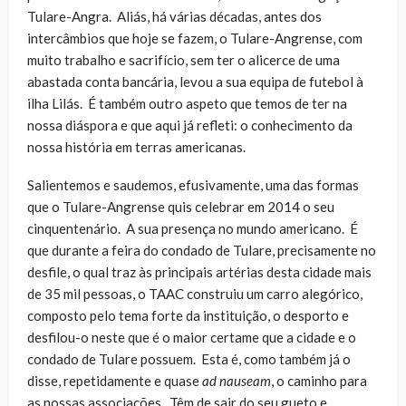
Tulare-Angra. Aliás, há várias décadas, antes dos
intercâmbios que hoje se fazem, o Tulare-Angrense, com
muito trabalho e sacrifício, sem ter o alicerce de uma
abastada conta bancária, levou a sua equipa de futebol à
ilha Lilás. É também outro aspeto que temos de ter na
nossa diáspora e que aqui já refleti: o conhecimento da
nossa história em terras americanas.
Salientemos e saudemos, efusivamente, uma das formas
que o Tulare-Angrense quis celebrar em 2014 o seu
cinquentenário. A sua presença no mundo americano. É
que durante a feira do condado de Tulare, precisamente no
desfile, o qual traz às principais artérias desta cidade mais
de 35 mil pessoas, o TAAC construiu um carro alegórico,
composto pelo tema forte da instituição, o desporto e
desfilou-o neste que é o maior certame que a cidade e o
condado de Tulare possuem. Esta é, como também já o
disse, repetidamente e quase
ad nauseam
, o caminho para
as nossas associações. Têm de sair do seu gueto e