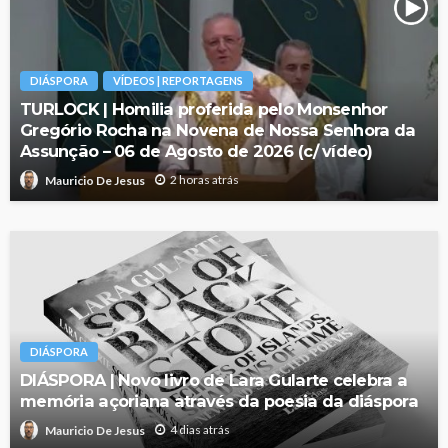
DIÁSPORA
VÍDEOS | REPORTAGENS
TURLOCK | Homilia proferida pelo Monsenhor
Gregório Rocha na Novena de Nossa Senhora da
Assunção – 06 de Agosto de 2026 (c/ vídeo)
2 horas atrás
Mauricio De Jesus
DIÁSPORA
DIÁSPORA | Novo livro de Lara Gularte celebra a
memória açoriana através da poesia da diáspora
4 dias atrás
Mauricio De Jesus