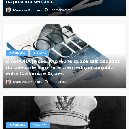
na próxima semana
1 semana atrás
Mauricio De Jesus
DIÁSPORA
ÚLTIMAS
DIÁSPORA | Novo livro reúne quase seis décadas
da poesia de Sam Pereira em edição conjunta
entre Califórnia e Açores
1 semana atrás
Mauricio De Jesus
DIÁSPORA
OPINIÃO