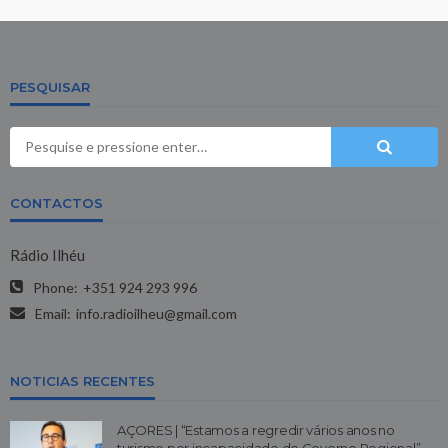
PESQUISAR
CONTACTOS
Rádio Ilhéu
Phone:
+351 924 293 996
Email:
info.radioilheu@gmail.com
NOTICIAS RECENTES
AÇORES | “Estamos a regredir vários anos no
turismo por incapacidade do Governo Regional”,