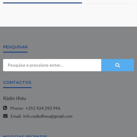
PESQUISAR
CONTACTOS
Rádio Ilhéu
Phone:
+351 924 293 996
Email:
info.radioilheu@gmail.com
NOTICIAS RECENTES