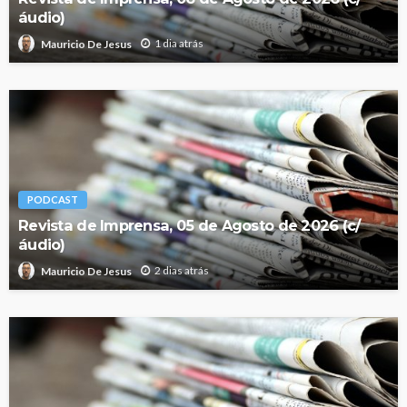
áudio)
1 dia atrás
Mauricio De Jesus
PODCAST
Revista de Imprensa, 05 de Agosto de 2026 (c/
áudio)
2 dias atrás
Mauricio De Jesus