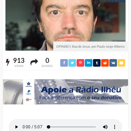
OPINIÃO | Rua de Jesus, por Paulo Jorge Ribeiro;
913
0
VIEWS
SHARES