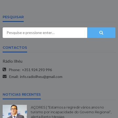
PESQUISAR
CONTACTOS
Rádio Ilhéu
Phone:
+351 924 293 996
Email:
info.radioilheu@gmail.com
NOTICIAS RECENTES
AÇORES | “Estamos a regredir vários anos no
turismo por incapacidade do Governo Regional”,
alerta Berto Messias