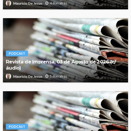
4 dias atrás
Mauricio De Jesus
PODCAST
Revista de Imprensa, 03 de Agosto de 2026 (c/
áudio)
5 dias atrás
Mauricio De Jesus
PODCAST