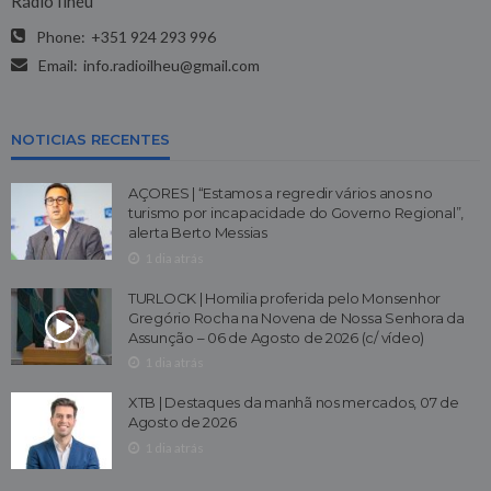
Rádio Ilhéu
Phone:
+351 924 293 996
Email:
info.radioilheu@gmail.com
NOTICIAS RECENTES
AÇORES | “Estamos a regredir vários anos no
turismo por incapacidade do Governo Regional”,
alerta Berto Messias
1 dia atrás
TURLOCK | Homilia proferida pelo Monsenhor
Gregório Rocha na Novena de Nossa Senhora da
Assunção – 06 de Agosto de 2026 (c/ vídeo)
1 dia atrás
XTB | Destaques da manhã nos mercados, 07 de
Agosto de 2026
1 dia atrás