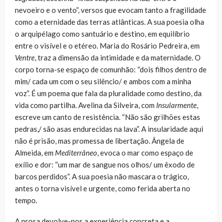
nevoeiro e o vento”, versos que evocam tanto a fragilidade
como a eternidade das terras atlânticas. A sua poesia olha
o arquipélago como santuário e destino, em equilíbrio
entre o visível e o etéreo. Maria do Rosário Pedreira, em
Ventre
, traz a dimensão da intimidade e da maternidade. O
corpo torna-se espaço de comunhão: “dois filhos dentro de
mim/ cada um com o seu silêncio/ e ambos com a minha
voz”. É um poema que fala da pluralidade como destino, da
vida como partilha. Avelina da Silveira, com
Insularmente
,
escreve um canto de resistência. “Não são grilhões estas
pedras,/ são asas endurecidas na lava”. A insularidade aqui
não é prisão, mas promessa de libertação. Ângela de
Almeida, em
Mediterrâneo
, evoca o mar como espaço de
exílio e dor: “um mar de sangue nos olhos/ um êxodo de
barcos perdidos”. A sua poesia não mascara o trágico,
antes o torna visível e urgente, como ferida aberta no
tempo.
A prosa devolve-nos a experiência concreta e a