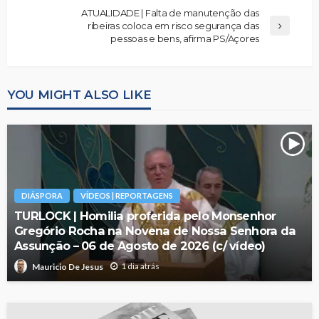
ATUALIDADE | Falta de manutenção das
ribeiras coloca em risco segurança das
pessoas e bens, afirma PS/Açores
YOU MIGHT ALSO LIKE
DIÁSPORA
VÍDEOS | REPORTAGENS
TURLOCK | Homilia proferida pelo Monsenhor
Gregório Rocha na Novena de Nossa Senhora da
Assunção – 06 de Agosto de 2026 (c/ vídeo)
1 dia atrás
Mauricio De Jesus