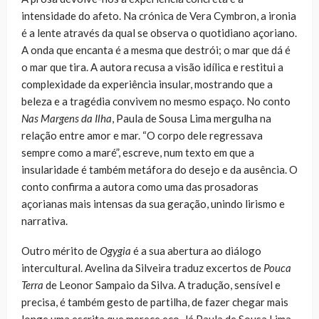
intensidade do afeto. Na crónica de Vera Cymbron, a ironia
é a lente através da qual se observa o quotidiano açoriano.
A onda que encanta é a mesma que destrói; o mar que dá é
o mar que tira. A autora recusa a visão idílica e restitui a
complexidade da experiência insular, mostrando que a
beleza e a tragédia convivem no mesmo espaço. No conto
Nas Margens da Ilha
, Paula de Sousa Lima mergulha na
relação entre amor e mar. “O corpo dele regressava
sempre como a maré”, escreve, num texto em que a
insularidade é também metáfora do desejo e da ausência. O
conto confirma a autora como uma das prosadoras
açorianas mais intensas da sua geração, unindo lirismo e
narrativa.
Outro mérito de
Ogygia
é a sua abertura ao diálogo
intercultural. Avelina da Silveira traduz excertos de
Pouca
Terra
de Leonor Sampaio da Silva. A tradução, sensível e
precisa, é também gesto de partilha, de fazer chegar mais
longe uma escrita que merece eco. Já Paula de Sousa Lima