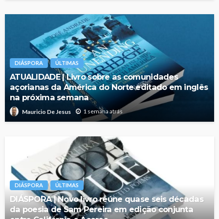
DIÁSPORA
ÚLTIMAS
ATUALIDADE | Livro sobre as comunidades
açorianas da América do Norte editado em inglês
na próxima semana
1 semana atrás
Mauricio De Jesus
DIÁSPORA
ÚLTIMAS
DIÁSPORA | Novo livro reúne quase seis décadas
da poesia de Sam Pereira em edição conjunta