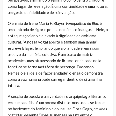
como lugar de revelação. É uma continuidade e uma rutura,
um gesto de fidelidade e de reinvenção.
O ensaio de Irene Maria F. Blayer,
Fonopoética da Ilha
, é
uma entrada de rigor e poesia no número inaugural. Nele, o
sotaque açoriano é elevado à dignidade de emblema
cultural. “A nossa vogal aberta é também uma janela”,
escreve Blayer, lembrando que a oralidade é, em si, um
arquivo da memória coletiva. É um texto de matriz
académica, mas atravessado de lirismo, onde cada nota
fonética se torna metáfora de pertença. Evocando
Nemésio e a ideia de “açorianidade”, o ensaio demonstra
como a voz humana pode carregar dentro de si uma ilha
inteira.
A secção de poesia é um verdadeiro arquipélago literário,
em que cada ilha é um poema distinto, mas todas se tocam
no horizonte do feminino e do insular. Dora Gago, em
Ilhas
Sagradas
, desenha “ilhas suspensas na luz/ entre o