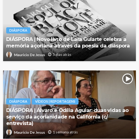
DIÁSPORA
DIÁSPORA | Novo livro de Lara Gularte celebra a
memória açoriana através da poesia da diáspora
5 dias atrás
Mauricio De Jesus
DIÁSPORA
VÍDEOS | REPORTAGENS
DIÁSPORA | Álvaro e Odília Aguiar: duas vidas ao
serviço da açorianidade na Califórnia (c/
entrevista)
1 semana atrás
Mauricio De Jesus