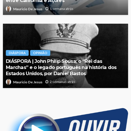
entre Califórnia e Açores
1 semana atrás
Mauricio De Jesus
DIÁSPORA
OPINIÃO
DIÁSPORA | John Philip Sousa: o “Rei das
Marchas” e o legado português na história dos
Estados Unidos, por Daniel Bastos
2 semanas atrás
Mauricio De Jesus