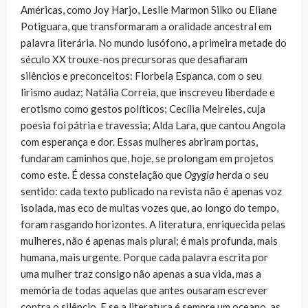
Américas, como Joy Harjo, Leslie Marmon Silko ou Eliane
Potiguara, que transformaram a oralidade ancestral em
palavra literária. No mundo lusófono, a primeira metade do
século XX trouxe-nos precursoras que desafiaram
silêncios e preconceitos: Florbela Espanca, com o seu
lirismo audaz; Natália Correia, que inscreveu liberdade e
erotismo como gestos políticos; Cecília Meireles, cuja
poesia foi pátria e travessia; Alda Lara, que cantou Angola
com esperança e dor. Essas mulheres abriram portas,
fundaram caminhos que, hoje, se prolongam em projetos
como este. É dessa constelação que
Ogygia
herda o seu
sentido: cada texto publicado na revista não é apenas voz
isolada, mas eco de muitas vozes que, ao longo do tempo,
foram rasgando horizontes. A literatura, enriquecida pelas
mulheres, não é apenas mais plural; é mais profunda, mais
humana, mais urgente. Porque cada palavra escrita por
uma mulher traz consigo não apenas a sua vida, mas a
memória de todas aquelas que antes ousaram escrever
contra o silêncio. E se a literatura é sempre um oceano, as