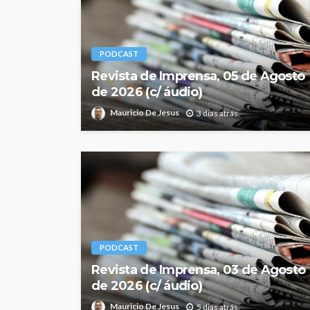
PODCAST
Revista de Imprensa, 05 de Agosto
de 2026 (c/ áudio)
Mauricio De Jesus
3 dias atrás
PODCAST
Revista de Imprensa, 03 de Agosto
de 2026 (c/ áudio)
Mauricio De Jesus
5 dias atrás