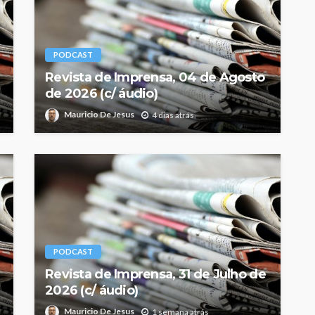
PODCAST
Revista de Imprensa, 04 de Agosto
de 2026 (c/ áudio)
Mauricio De Jesus
4 dias atrás
PODCAST
Revista de Imprensa, 31 de Julho de
2026 (c/ áudio)
Mauricio De Jesus
1 semana atrás