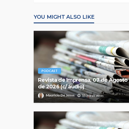
YOU MIGHT ALSO LIKE
PODCAST
Revista de Imprensa, 07 de Agosto
de 2026 (c/ áudio)
Mauricio De Jesus
15 horas atrás