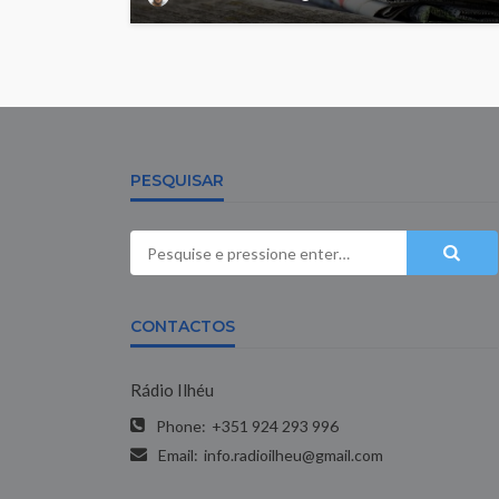
PESQUISAR
CONTACTOS
Rádio Ilhéu
Phone:
+351 924 293 996
Email:
info.radioilheu@gmail.com