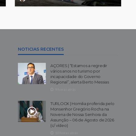
NOTICIAS RECENTES
AÇORES | “Estamos a regredir
vários anos no turismo por
incapacidade do Governo
Regional”, alerta Berto Messias
9 horas atrás
TURLOCK | Homilia proferida pelo
Monsenhor Gregório Rocha na
Novena de Nossa Senhora da
Assunção – 06 de Agosto de 2026
(c/ vídeo)
10 horas atrás