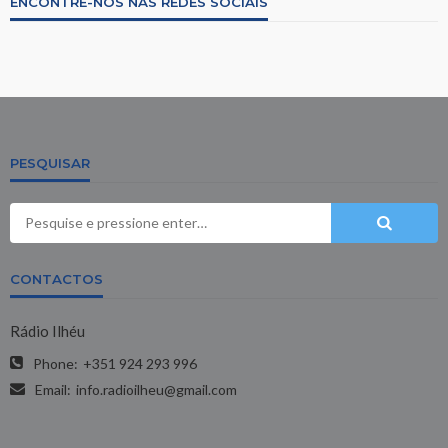
ENCONTRE-NOS NAS REDES SOCIAIS
PESQUISAR
CONTACTOS
Rádio Ilhéu
Phone:
+351 924 293 996
Email:
info.radioilheu@gmail.com