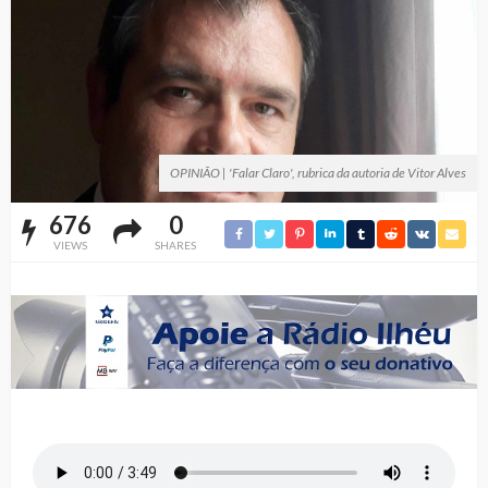
OPINIÃO | 'Falar Claro', rubrica da autoria de Vitor Alves
676
0
VIEWS
SHARES