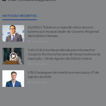
NOTICIAS RECENTES
AÇORES | “Estamos a regredir vários anos no
turismo por incapacidade do Governo Regional”,
alerta Berto Messias
4 horas atrás
TURLOCK | Homilia proferida pelo Monsenhor
Gregório Rocha na Novena de Nossa Senhora da
Assunção – 06 de Agosto de 2026 (c/ vídeo)
5 horas atrás
XTB | Destaques da manhã nos mercados, 07 de
Agosto de 2026
8 horas atrás