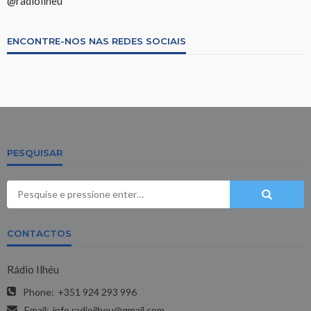
@radioilheu
ENCONTRE-NOS NAS REDES SOCIAIS
PESQUISAR
CONTACTOS
Rádio Ilhéu
Phone:
+351 924 293 996
Email:
info.radioilheu@gmail.com