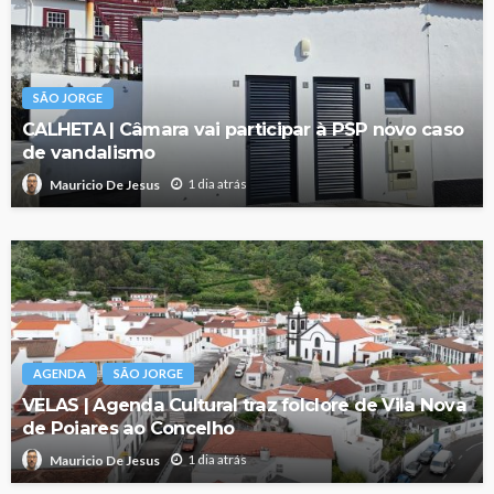
SÃO JORGE
CALHETA | Câmara vai participar à PSP novo caso
de vandalismo
1 dia atrás
Mauricio De Jesus
AGENDA
SÃO JORGE
VELAS | Agenda Cultural traz folclore de Vila Nova
de Poiares ao Concelho
1 dia atrás
Mauricio De Jesus