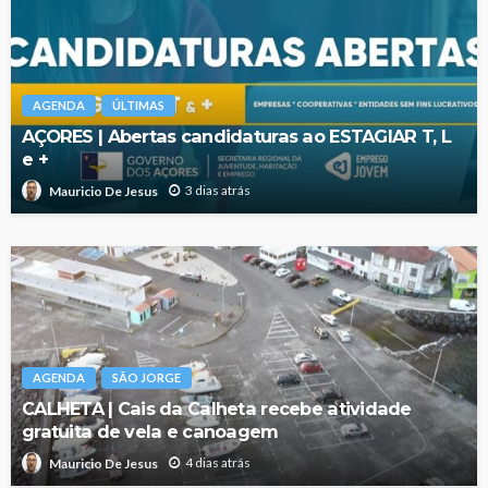
AGENDA
ÚLTIMAS
AÇORES | Abertas candidaturas ao ESTAGIAR T, L
e +
3 dias atrás
Mauricio De Jesus
AGENDA
SÃO JORGE
CALHETA | Cais da Calheta recebe atividade
gratuita de vela e canoagem
4 dias atrás
Mauricio De Jesus