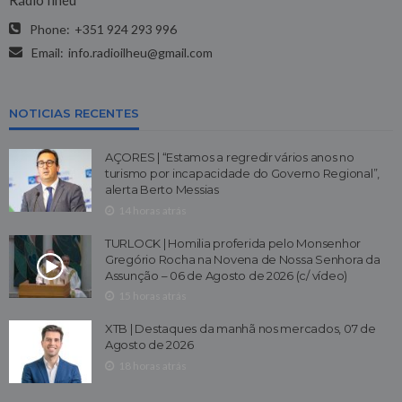
Phone:
+351 924 293 996
Email:
info.radioilheu@gmail.com
NOTICIAS RECENTES
AÇORES | “Estamos a regredir vários anos no
turismo por incapacidade do Governo Regional”,
alerta Berto Messias
14 horas atrás
TURLOCK | Homilia proferida pelo Monsenhor
Gregório Rocha na Novena de Nossa Senhora da
Assunção – 06 de Agosto de 2026 (c/ vídeo)
15 horas atrás
XTB | Destaques da manhã nos mercados, 07 de
Agosto de 2026
18 horas atrás