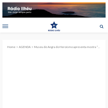
Home
AGENDA
Museu de Angra do Heroísmo apresenta mostra “Coleções e Museus: Da Curiosidade ao Conhecimento”