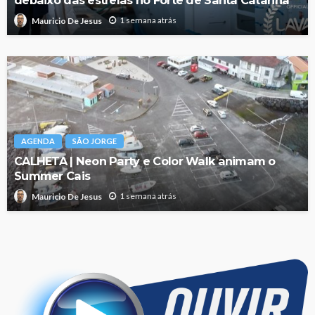
debaixo das estrelas no Forte de Santa Catarina
1 semana atrás
Mauricio De Jesus
AGENDA
SÃO JORGE
CALHETA | Neon Party e Color Walk animam o
Summer Cais
1 semana atrás
Mauricio De Jesus