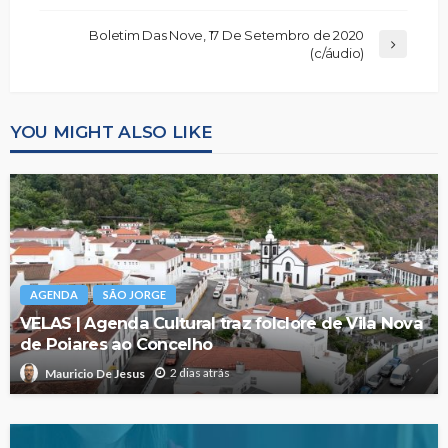
Boletim Das Nove, 17 De Setembro de 2020
(c/áudio)
YOU MIGHT ALSO LIKE
AGENDA
SÃO JORGE
VELAS | Agenda Cultural traz folclore de Vila Nova
de Poiares ao Concelho
2 dias atrás
Mauricio De Jesus