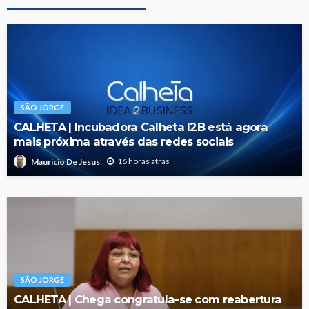
SÃO JORGE
CALHETA | Incubadora Calheta I2B está agora
mais próxima através das redes sociais
16 horas atrás
Mauricio De Jesus
SÃO JORGE
CALHETA | Chega congratula-se com reabertura