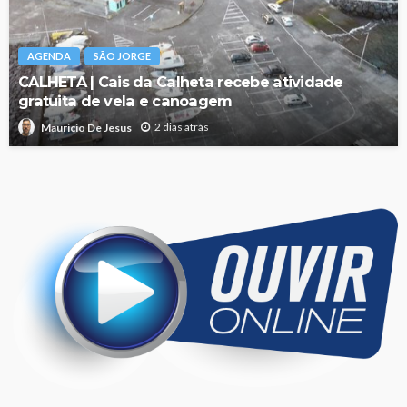
AGENDA
SÃO JORGE
CALHETA | Cais da Calheta recebe atividade
gratuita de vela e canoagem
2 dias atrás
Mauricio De Jesus