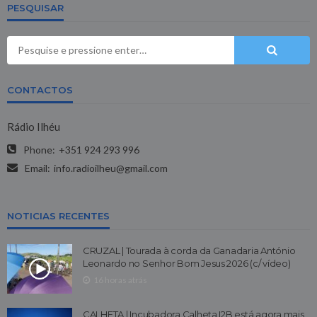
PESQUISAR
CONTACTOS
Rádio Ilhéu
Phone:
+351 924 293 996
Email:
info.radioilheu@gmail.com
NOTICIAS RECENTES
CRUZAL | Tourada à corda da Ganadaria António
Leonardo no Senhor Bom Jesus 2026 (c/ vídeo)
16 horas atrás
CALHETA | Incubadora Calheta I2B está agora mais