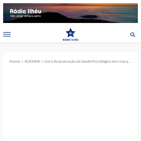
Home
AGENDA
Livro de promoção da Saúde Psicológica em crianças, com o apoio da Fundação Calouste Gulbenkian, será apresentado na Biblioteca Pública de Ponta Delgada