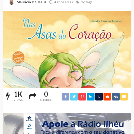
4 anos atrás
No tags
Mauricio De Jesus
1K
0
VIEWS
SHARES