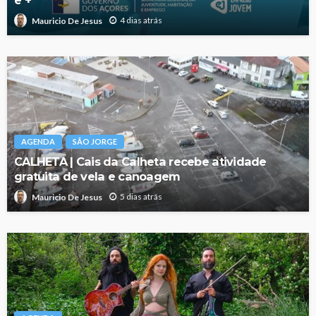
e +
4 dias atrás
Mauricio De Jesus
AGENDA
SÃO JORGE
CALHETA | Cais da Calheta recebe atividade
gratuita de vela e canoagem
5 dias atrás
Mauricio De Jesus