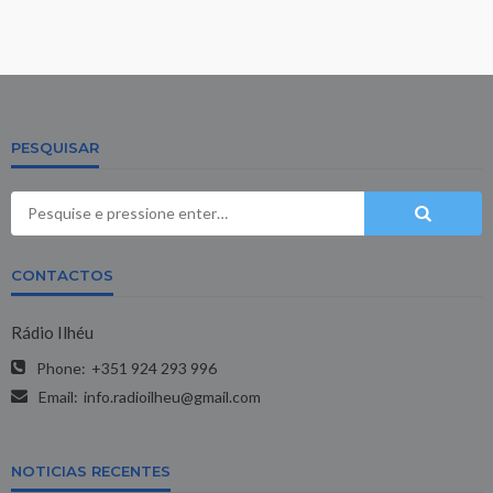
PESQUISAR
CONTACTOS
Rádio Ilhéu
Phone:
+351 924 293 996
Email:
info.radioilheu@gmail.com
NOTICIAS RECENTES