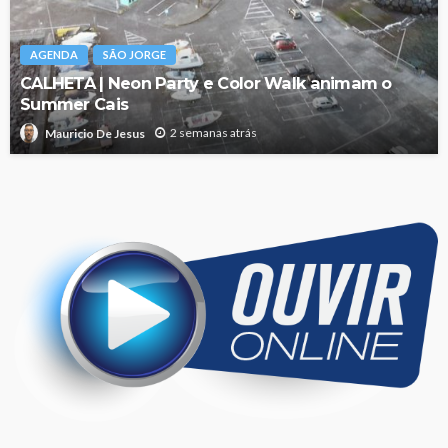
AGENDA
SÃO JORGE
CALHETA | Neon Party e Color Walk animam o
Summer Cais
2 semanas atrás
Mauricio De Jesus