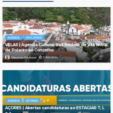
AGENDA
SÃO JORGE
VELAS | Agenda Cultural traz folclore de Vila Nova
de Poiares ao Concelho
3 dias atrás
Mauricio De Jesus
AGENDA
ÚLTIMAS
AÇORES | Abertas candidaturas ao ESTAGIAR T, L