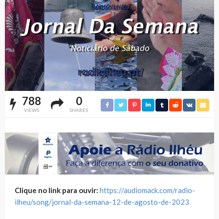
788
0
VIEWS
SHARES
Clique no link para ouvir:
https://audiomack.com/radio-
ilheu/song/jornal-da-semana-12-de-agosto-de-2023