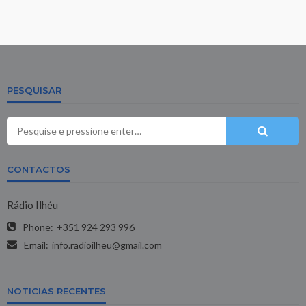
PESQUISAR
CONTACTOS
Rádio Ilhéu
Phone:
+351 924 293 996
Email:
info.radioilheu@gmail.com
NOTICIAS RECENTES