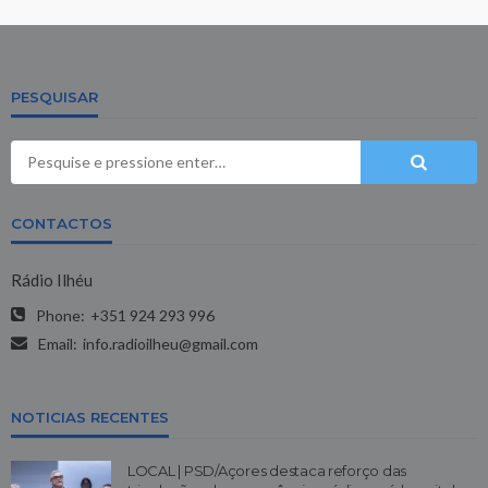
PESQUISAR
CONTACTOS
Rádio Ilhéu
Phone:
+351 924 293 996
Email:
info.radioilheu@gmail.com
NOTICIAS RECENTES
LOCAL | PSD/Açores destaca reforço das