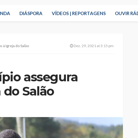
ENDA
DIÁSPORA
VÍDEOS | REPORTAGENS
OUVIR RÁ
 à Igreja do Salão
Dez. 29, 2021 at 3:15 pm
pio assegura
a do Salão