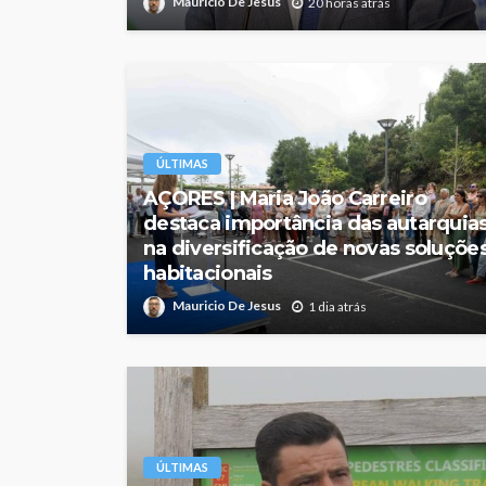
Mauricio De Jesus
20 horas atrás
ÚLTIMAS
AÇORES | Maria João Carreiro
destaca importância das autarquia
na diversificação de novas soluçõe
habitacionais
Mauricio De Jesus
1 dia atrás
ÚLTIMAS