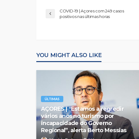
COVID-19 | Açores com 249 casos
positivos nas últimas horas
YOU MIGHT ALSO LIKE
ÚLTIMAS
AÇORES | “Estamos a regredir
vários anos no turismo por
incapacidade do Governo
Regional”, alerta Berto Messias