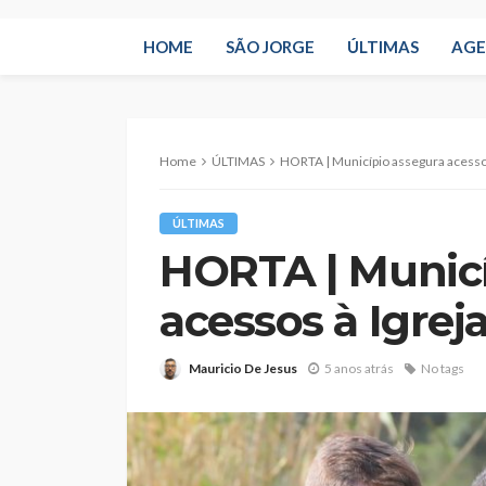
HOME
SÃO JORGE
ÚLTIMAS
AG
Home
ÚLTIMAS
HORTA | Município assegura acessos
ÚLTIMAS
HORTA | Municí
acessos à Igrej
Mauricio De Jesus
5 anos atrás
No tags