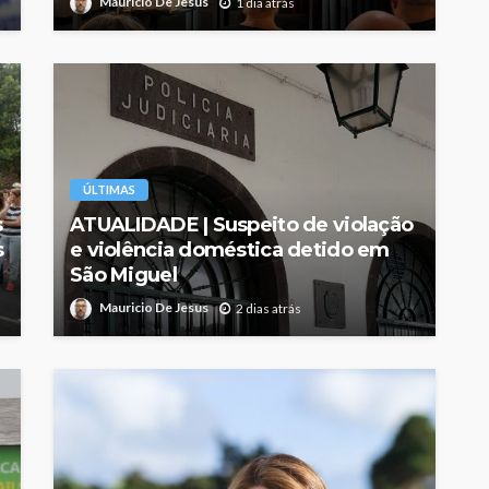
Mauricio De Jesus
1 dia atrás
ÚLTIMAS
s
ATUALIDADE | Suspeito de violação
s
e violência doméstica detido em
São Miguel
Mauricio De Jesus
2 dias atrás