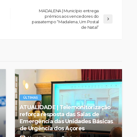
MADALENA | Município entrega
prémios aos vencedores do
passatempo “Madalena, Um Postal
de Natal”
ÚLTIMAS
ATUALIDADE | Telemonitorização
reforça resposta das Salas de
Emergência das Unidades Básicas
de Urgência dos Açores