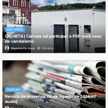
SÃO JORGE
CALHETA | Câmara vai participar à PSP novo caso
de vandalismo
1 dia atrás
Mauricio De Jesus
PODCAST
Revista de Imprensa, 06 de Agosto de 2026 (c/
áudio)