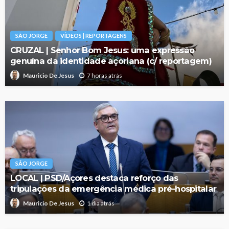
SÃO JORGE
VÍDEOS | REPORTAGENS
CRUZAL | Senhor Bom Jesus: uma expressão
genuína da identidade açoriana (c/ reportagem)
7 horas atrás
Mauricio De Jesus
SÃO JORGE
LOCAL | PSD/Açores destaca reforço das
tripulações da emergência médica pré-hospitalar
1 dia atrás
Mauricio De Jesus