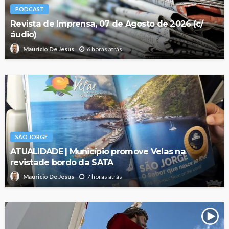
PODCAST
Revista de Imprensa, 07 de Agosto de 2026 (c/
áudio)
6 horas atrás
Mauricio De Jesus
SÃO JORGE
ATUALIDADE | Município promove Velas na
revistade bordo da SATA
7 horas atrás
Mauricio De Jesus