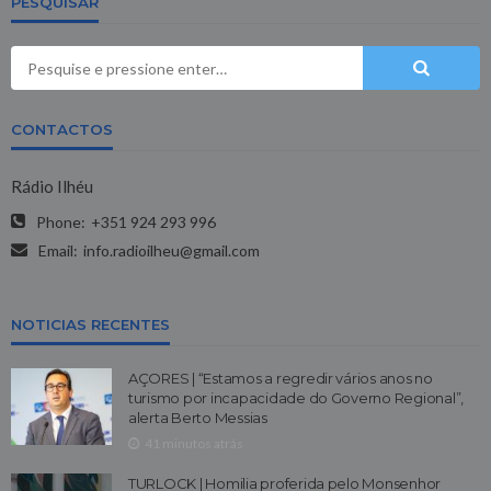
PESQUISAR
CONTACTOS
Rádio Ilhéu
Phone:
+351 924 293 996
Email:
info.radioilheu@gmail.com
NOTICIAS RECENTES
AÇORES | “Estamos a regredir vários anos no
turismo por incapacidade do Governo Regional”,
alerta Berto Messias
41 minutos atrás
TURLOCK | Homilia proferida pelo Monsenhor