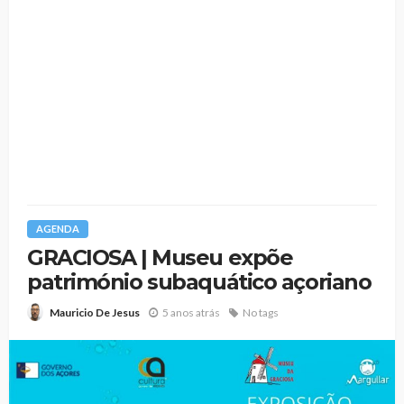
AGENDA
GRACIOSA | Museu expõe
património subaquático açoriano
5 anos atrás
No tags
Mauricio De Jesus