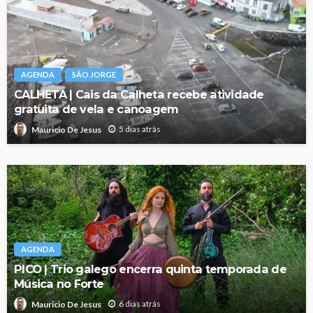
AGENDA
SÃO JORGE
CALHETA | Cais da Calheta recebe atividade
gratuita de vela e canoagem
5 dias atrás
Mauricio De Jesus
AGENDA
PICO | Trio galego encerra quinta temporada de
Música no Forte
6 dias atrás
Mauricio De Jesus