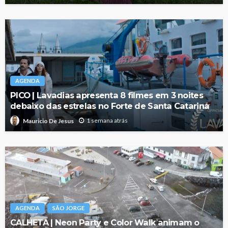
AGENDA
PICO | Lavadias apresenta 8 filmes em 3 noites
debaixo das estrelas no Forte de Santa Catarina
1 semana atrás
Mauricio De Jesus
AGENDA
SÃO JORGE
CALHETA | Neon Party e Color Walk animam o