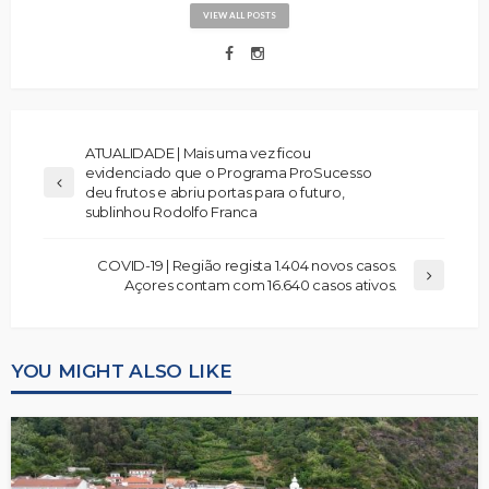
VIEW ALL POSTS
ATUALIDADE | Mais uma vez ficou
evidenciado que o Programa ProSucesso
deu frutos e abriu portas para o futuro,
sublinhou Rodolfo Franca
COVID-19 | Região regista 1.404 novos casos.
Açores contam com 16.640 casos ativos.
YOU MIGHT ALSO LIKE