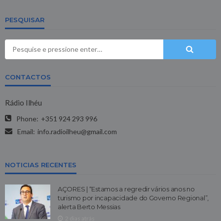
PESQUISAR
CONTACTOS
Rádio Ilhéu
Phone:
+351 924 293 996
Email:
info.radioilheu@gmail.com
NOTICIAS RECENTES
AÇORES | “Estamos a regredir vários anos no
turismo por incapacidade do Governo Regional”,
alerta Berto Messias
2 dias atrás