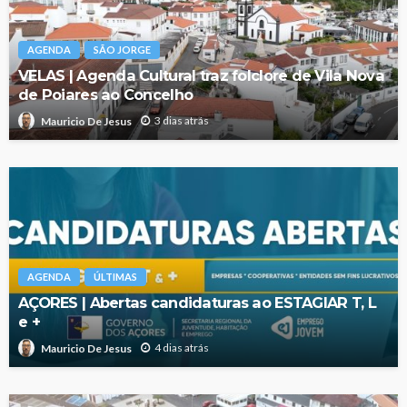
AGENDA
SÃO JORGE
VELAS | Agenda Cultural traz folclore de Vila Nova
de Poiares ao Concelho
3 dias atrás
Mauricio De Jesus
AGENDA
ÚLTIMAS
AÇORES | Abertas candidaturas ao ESTAGIAR T, L
e +
4 dias atrás
Mauricio De Jesus