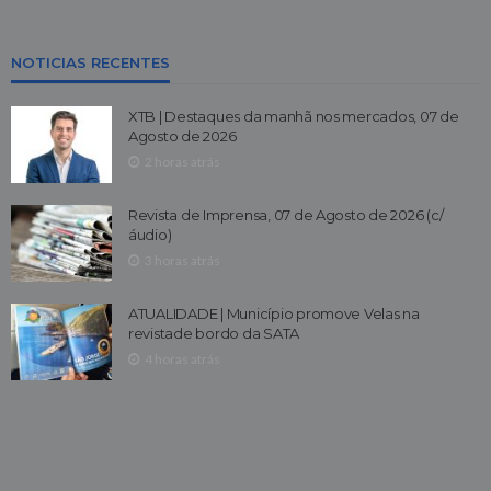
NOTICIAS RECENTES
XTB | Destaques da manhã nos mercados, 07 de
Agosto de 2026
2 horas atrás
Revista de Imprensa, 07 de Agosto de 2026 (c/
áudio)
3 horas atrás
ATUALIDADE | Município promove Velas na
revistade bordo da SATA
4 horas atrás