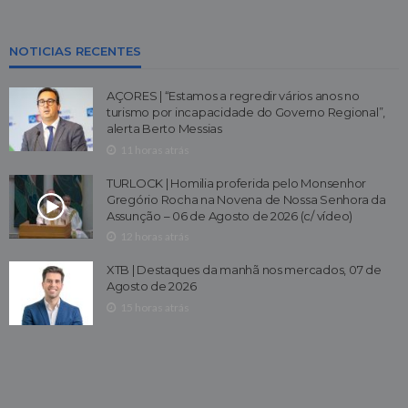
NOTICIAS RECENTES
AÇORES | “Estamos a regredir vários anos no
turismo por incapacidade do Governo Regional”,
alerta Berto Messias
11 horas atrás
TURLOCK | Homilia proferida pelo Monsenhor
Gregório Rocha na Novena de Nossa Senhora da
Assunção – 06 de Agosto de 2026 (c/ vídeo)
12 horas atrás
XTB | Destaques da manhã nos mercados, 07 de
Agosto de 2026
15 horas atrás