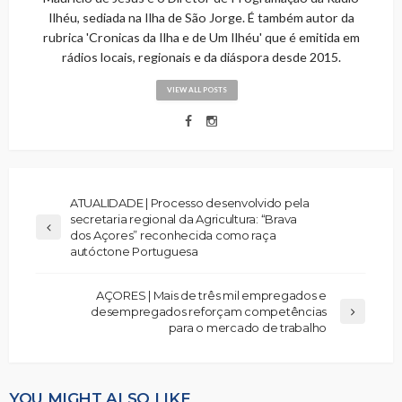
Ilhéu, sediada na Ilha de São Jorge. É também autor da
rubrica 'Cronicas da Ilha e de Um Ilhéu' que é emitida em
rádios locais, regionais e da diáspora desde 2015.
VIEW ALL POSTS
ATUALIDADE | Processo desenvolvido pela
secretaria regional da Agricultura: “Brava
dos Açores” reconhecida como raça
autóctone Portuguesa
AÇORES | Mais de três mil empregados e
desempregados reforçam competências
para o mercado de trabalho
YOU MIGHT ALSO LIKE