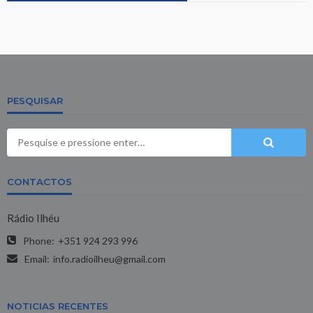
PESQUISAR
CONTACTOS
Rádio Ilhéu
Phone:
+351 924 293 996
Email:
info.radioilheu@gmail.com
NOTICIAS RECENTES