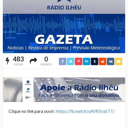
483
0
VIEWS
SHARES
Clique no link para ouvir:
https://fb.watch/yAVR5raSTT/